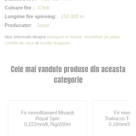
Clear
150-300 m
Jaxon
Vezi informatii despre
transport si livrare,
modalitati de plata
,
conditii de retur
si
locatie magazin
.
Cele mai vandute produse din aceasta
categorie
Fir monofilament Mivardi
Fir monof
Royal Spin
Trabucco T-Fo
0,222mm/6,7kg/200m
0.16mm/3.8