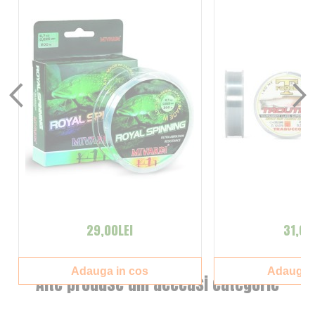
29,00LEI
31,00
Adauga in cos
Adauga i
Alte produse din aceeasi categorie