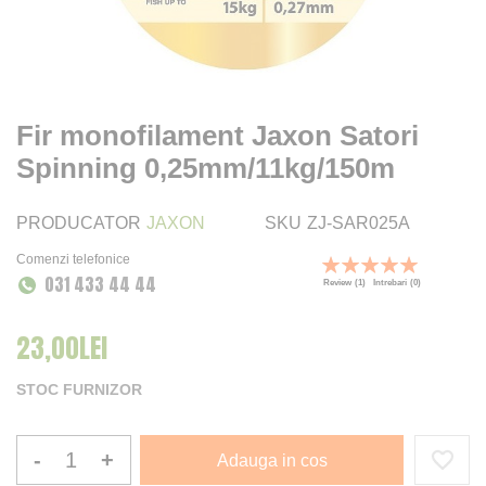
Fir monofilament Jaxon Satori
Spinning 0,25mm/11kg/150m
PRODUCATOR
JAXON
SKU
ZJ-SAR025A
Comenzi telefonice
Rating:
031 433 44 44
100
100
% of
Review
(1)
Intrebari
(0)
23,00LEI
STOC FURNIZOR
-
+
Adauga in cos