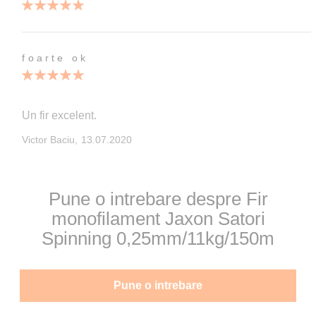
100
100
% of
foarte ok
100%
Un fir excelent.
Publicata
Victor Baciu,
13.07.2020
pe
Pune o intrebare despre Fir
monofilament Jaxon Satori
Spinning 0,25mm/11kg/150m
Pune o intrebare