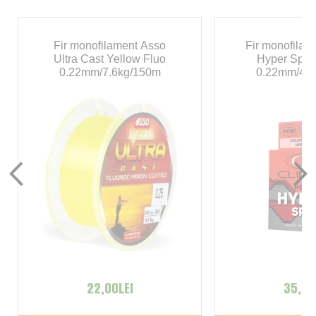
Fir monofilament Asso
Fir monofilam
Ultra Cast Yellow Fluo
Hyper Spin 
0.22mm/7.6kg/150m
0.22mm/4.5
22,00LEI
35,00