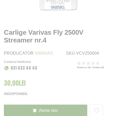
Carlige Varivas Fly 2500V
Streamer nr.4
PRODUCATOR
VARIVAS
SKU
VCV250004
Comenzi telefonice
Rating:
031 433 44 44
0
100
% of
Review-uri
(0)
Intrebari
(0)
30,00LEI
INDISPONIBIL
Alerta stoc