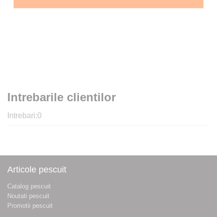
Intrebarile clientilor
Intrebari:
0
Articole pescuit
Catalog pescuit
Noutati pescuit
Promotii pescuit