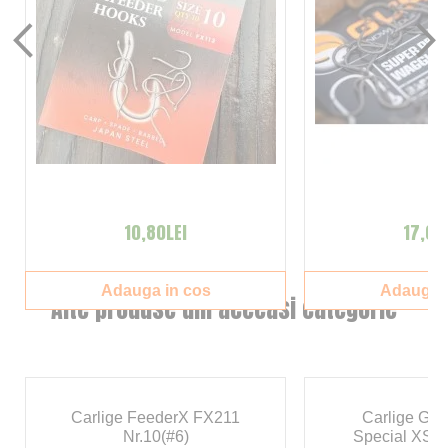
10,80LEI
17,00
Adauga in cos
Adauga i
Alte produse din aceeasi categorie
Carlige FeederX FX211
Carlige Gur
Nr.10(#6)
Special XS E