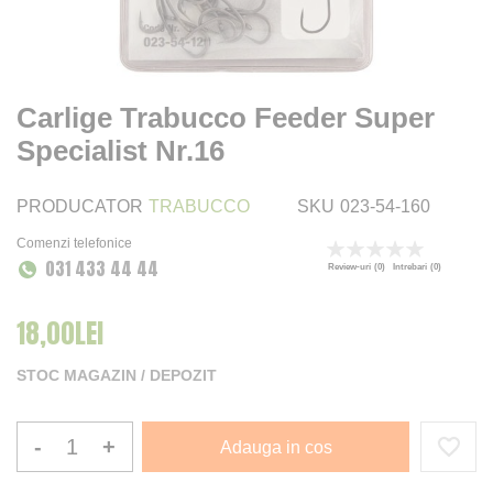
Carlige Trabucco Feeder Super
Specialist Nr.16
PRODUCATOR
TRABUCCO
SKU
023-54-160
Comenzi telefonice
Rating:
031 433 44 44
0
100
% of
Review-uri
(0)
Intrebari
(0)
18,00LEI
STOC MAGAZIN / DEPOZIT
-
+
Adauga in cos