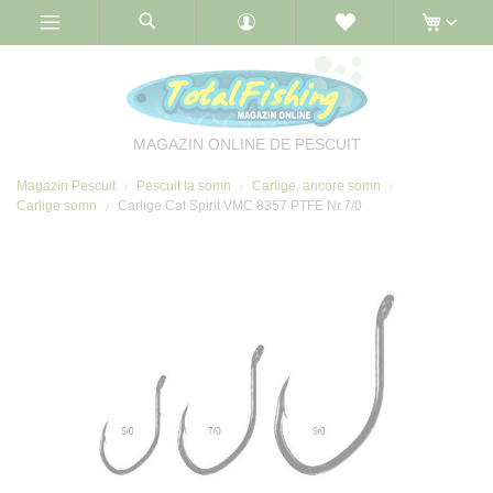
Skip
to
Content
MAGAZIN ONLINE DE PESCUIT
Magazin Pescuit
Pescuit la somn
Carlige, ancore somn
Carlige somn
Carlige Cat Spirit VMC 8357 PTFE Nr.7/0