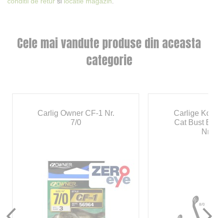
conditii de retur
si
locatie magazin
.
Cele mai vandute produse din aceasta
categorie
Carlig Owner CF-1 Nr.
Carlige Kon
7/0
Cat Bust Bla
Nr.8