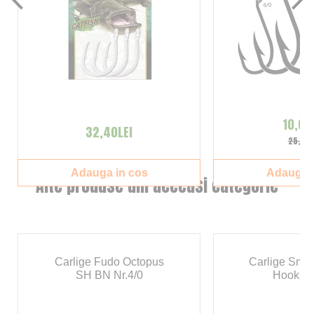
10,00
32,40LEI
25,00L
Adauga in cos
Adauga i
Alte produse din aceeasi categorie
Carlige Fudo Octopus
Carlige Sma
SH BN Nr.4/0
Hooks N