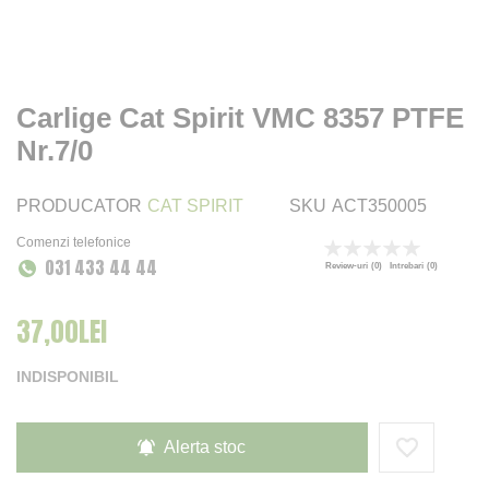
Carlige Cat Spirit VMC 8357 PTFE
Nr.7/0
PRODUCATOR
CAT SPIRIT
SKU
ACT350005
Comenzi telefonice
Rating:
031 433 44 44
0
100
% of
Review-uri
(0)
Intrebari
(0)
37,00LEI
INDISPONIBIL
Alerta stoc