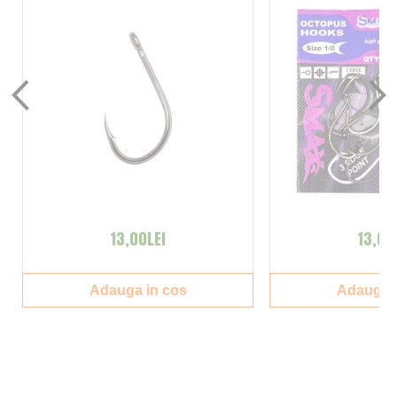
13,00LEI
13,00
Adauga in cos
Adauga i