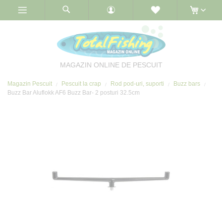
Skip
to
Content
MAGAZIN ONLINE DE PESCUIT
Magazin Pescuit
Pescuit la crap
Rod pod-uri, suporti
Buzz bars
Buzz Bar Aluflokk AF6 Buzz Bar- 2 posturi 32.5cm