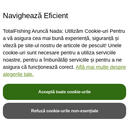
Program magazin
Contact
Navighează Eficient
Abonare
TotalFishing Aruncă Nada: Utilizăm Cookie-uri Pentru
Conecteaza-te
a vă asigura cea mai bună experiență, siguranță și
viteză pe site-ul nostru de articole de pescuit! Unele
Sa ne cunoastem mai bine. Vino alaturi de noi pe reteaua ta preferata. Te
cookie-uri sunt necesare pentru a utiliza serviciile
asteptam cu stiri, surprize, concursuri, premii ...
noastre, pentru a îmbunătăți serviciile și pentru a ne
asigura că funcționează corect.
Află mai multe despre
alegerile tale.
Acceptă toate cookie-urile
© 2004-2026 TotalFishing SRL. Toate drepturile rezervate. Cititi
termeni si
conditii
,
fisiere cookie
,
politica de confidentialitate si protectia datelor
si
Refuză cookie-urile non-esențiale
ANPC
.
* Pozele produselor sunt folosite cu acordul furnizorilor si sunt doar cu titlu de
prezentare, produsul poate sa nu arate identic cu poza.