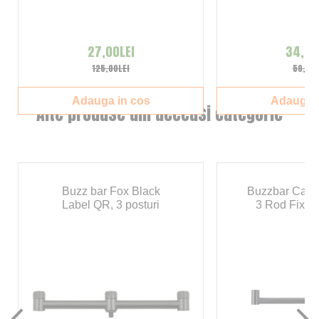
27,00LEI
34,00
125,00LEI
50,00L
Adauga in cos
Adauga i
Alte produse din aceeasi categorie
Buzz bar Fox Black
Buzzbar Carp 
Label QR, 3 posturi
3 Rod Fixed