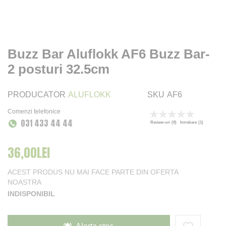
Buzz Bar Aluflokk AF6 Buzz Bar-
2 posturi 32.5cm
PRODUCATOR
ALUFLOKK
SKU
AF6
Comenzi telefonice
Rating:
031 433 44 44
0
100
% of
Review-uri
(0)
Intrebare
(1)
36,00LEI
ACEST PRODUS NU MAI FACE PARTE DIN OFERTA
NOASTRA
INDISPONIBIL