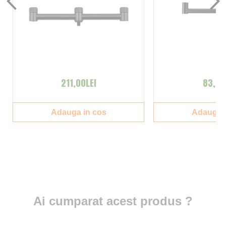
211,00LEI
83,00
Adauga in cos
Adauga i
Ai cumparat acest produs ?