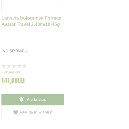
Lanseta bolognesa Formax
Avatar Travel 2.40m/10-45g
INDISPONIBIL
Rating:
0%
0
review-uri
141,00LEI
Alerta stoc
Adauga in wishlist