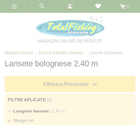
Skip
to
Content
MAGAZIN ONLINE DE PESCUIT
Magazin Pescuit
Pescuit la feeder, stationar
Lansete bolognese
Lansete bolognese 2.40 m
Filtreaza Produsele
FILTRE APLICATE
Sterge
Lungime lansete
2.40 m
produs
Sterge tot