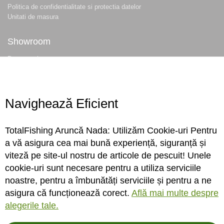
Politica de confidentialitate si protectia datelor
Unitati de masura
Showroom
Despre noi
Locatie magazin
Program magazin
Contact
Navighează Eficient
Abonare
TotalFishing Aruncă Nada: Utilizăm Cookie-uri Pentru
Conecteaza-te
a vă asigura cea mai bună experiență, siguranță și
viteză pe site-ul nostru de articole de pescuit! Unele
Sa ne cunoastem mai bine. Vino alaturi de noi pe reteaua ta preferata. Te
cookie-uri sunt necesare pentru a utiliza serviciile
asteptam cu stiri, surprize, concursuri, premii ...
noastre, pentru a îmbunătăți serviciile și pentru a ne
asigura că funcționează corect.
Află mai multe despre
alegerile tale.