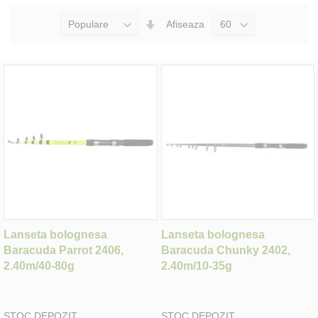
Seteaza
Afiseaza
Directia
Ascendenta
Lanseta bolognesa
Lanseta bolognesa
Baracuda Parrot 2406,
Baracuda Chunky 2402,
2.40m/40-80g
2.40m/10-35g
STOC DEPOZIT
STOC DEPOZIT