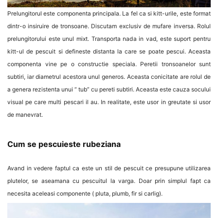
Prelungitorul este componenta principala. La fel ca si kitt-urile, este format
dintr-o insiruire de tronsoane. Discutam exclusiv de mufare inversa. Rolul
prelungitorului este unul mixt. Transporta nada in vad, este suport pentru
kitt-ul de pescuit si defineste distanta la care se poate pescui. Aceasta
componenta vine pe o constructie speciala. Peretii tronsoanelor sunt
subtiri, iar diametrul acestora unul generos. Aceasta conicitate are rolul de
a genera rezistenta unui “ tub” cu pereti subtiri. Aceasta este cauza socului
visual pe care multi pescari il au. In realitate, este usor in greutate si usor
de manevrat.
Cum se pescuieste rubeziana
Avand in vedere faptul ca este un stil de pescuit ce presupune utilizarea
plutelor, se aseamana cu pescuitul la varga. Doar prin simplul fapt ca
necesita aceleasi componente ( pluta, plumb, fir si carlig).