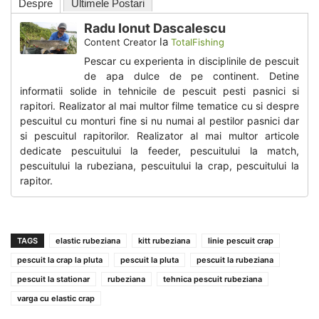
Despre
Ultimele Postari
Radu Ionut Dascalescu
la
Content Creator
TotalFishing
Pescar cu experienta in disciplinile de pescuit
de apa dulce de pe continent. Detine
informatii solide in tehnicile de pescuit pesti pasnici si
rapitori. Realizator al mai multor filme tematice cu si despre
pescuitul cu monturi fine si nu numai al pestilor pasnici dar
si pescuitul rapitorilor. Realizator al mai multor articole
dedicate pescuitului la feeder, pescuitului la match,
pescuitului la rubeziana, pescuitului la crap, pescuitului la
rapitor.
TAGS
elastic rubeziana
kitt rubeziana
linie pescuit crap
pescuit la crap la pluta
pescuit la pluta
pescuit la rubeziana
pescuit la stationar
rubeziana
tehnica pescuit rubeziana
varga cu elastic crap