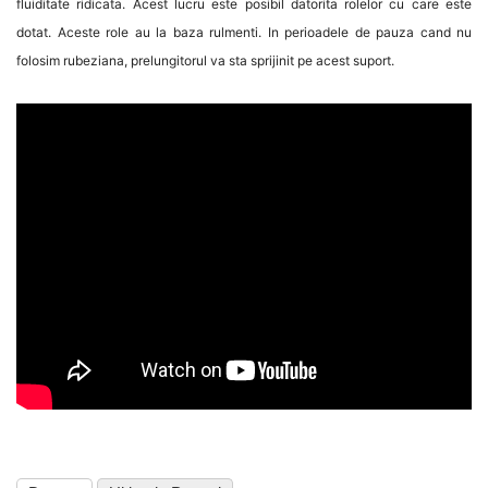
fluiditate ridicata. Acest lucru este posibil datorita rolelor cu care este
dotat. Aceste role au la baza rulmenti. In perioadele de pauza cand nu
folosim rubeziana, prelungitorul va sta sprijinit pe acest suport.