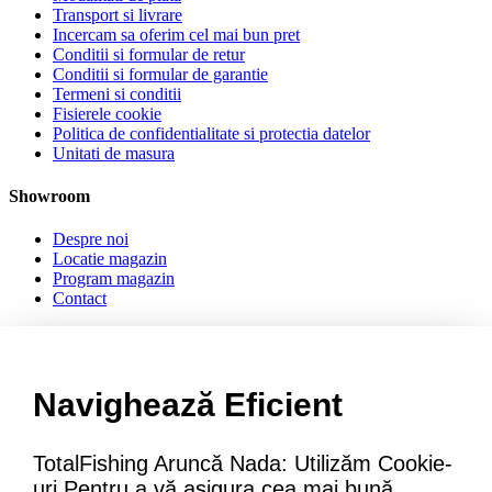
Transport si livrare
Incercam sa oferim cel mai bun pret
Conditii si formular de retur
Conditii si formular de garantie
Termeni si conditii
Fisierele cookie
Politica de confidentialitate si protectia datelor
Unitati de masura
Showroom
Despre noi
Locatie magazin
Program magazin
Contact
Abonare
Conecteaza-te
Navighează Eficient
Sa ne cunoastem mai bine. Vino alaturi de noi pe reteaua ta
preferata. Te asteptam cu stiri, surprize, concursuri, premii ...
TotalFishing Aruncă Nada: Utilizăm Cookie-
uri Pentru a vă asigura cea mai bună