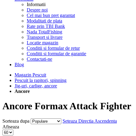
Informatii
Despre noi
Cel mai bun pret garantat
Modalitati de plata
Rate prin TBI Bank
Nada TotalFishing
Transport si livrare
Locatie magazin
Conditii si formular de retur
Conditii si formular de garantie
Contactati-ne
Blog
Magazin Pescuit
Pescuit la rapitori, spinning
Jig-uri, carlige, ancore
Ancore
Ancore Formax Attack Fighter
Sorteaza dupa
Seteaza Directia Ascendenta
Afiseaza