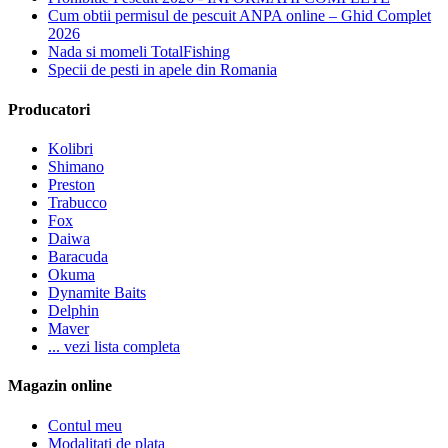
Cum obtii permisul de pescuit ANPA online – Ghid Complet
2026
Nada si momeli TotalFishing
Specii de pesti in apele din Romania
Producatori
Kolibri
Shimano
Preston
Trabucco
Fox
Daiwa
Baracuda
Okuma
Dynamite Baits
Delphin
Maver
... vezi lista completa
Magazin online
Contul meu
Modalitati de plata