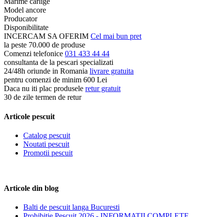
Marime carlige
Model ancore
Producator
Disponibilitate
INCERCAM SA OFERIM
Cel mai bun pret
la peste 70.000 de produse
Comenzi telefonice
031 433 44 44
consultanta de la pescari specializati
24/48h oriunde in Romania
livrare gratuita
pentru comenzi de minim 600 Lei
Daca nu iti plac produsele
retur gratuit
30 de zile termen de retur
Articole pescuit
Catalog pescuit
Noutati pescuit
Promotii pescuit
Articole din blog
Balti de pescuit langa Bucuresti
Prohibitie Pescuit 2026 - INFORMATII COMPLETE