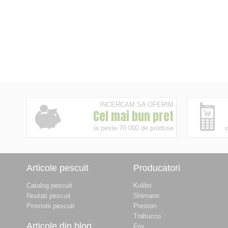
INCERCAM SA OFERIM
Cel mai bun pret
la peste 70.000 de produse
c
Articole pescuit
Producatori
Catalog pescuit
Kolibri
Noutati pescuit
Shimano
Promotii pescuit
Preston
Trabucco
Articole din blog
Fox