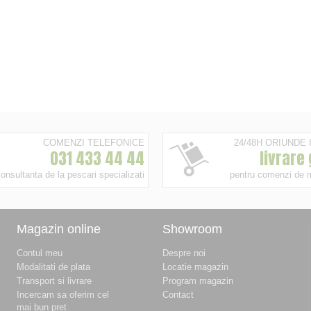
COMENZI TELEFONICE
24/48H ORIUNDE
031 433 44 44
livrare
onsultanta de la pescari specializati
pentru comenzi de 
Magazin online
Showroom
Contul meu
Despre noi
Modalitati de plata
Locatie magazin
Transport si livrare
Program magazin
Incercam sa oferim cel
Contact
mai bun pret