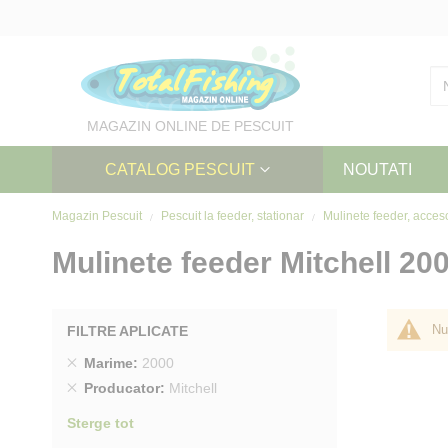
Skip
to
Content
MAGAZIN ONLINE DE PESCUIT
CATALOG PESCUIT
NOUTATI
Magazin Pescuit
Pescuit la feeder, stationar
Mulinete feeder, acces
Mulinete feeder Mitchell 20
Nu
FILTRE APLICATE
Sterge
Marime
2000
produs
Sterge
Producator
Mitchell
produs
Sterge tot