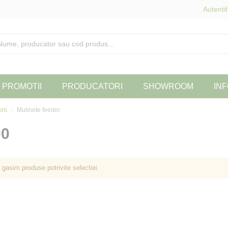
Autentif
PROMOTII
PRODUCATORI
SHOWROOM
INF
orii
Mulinete feeder
00
 gasim produse potrivite selectiei.