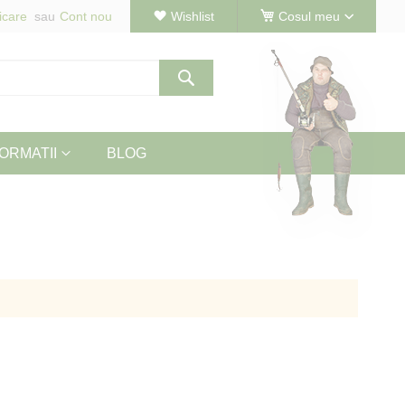
icare
Cont nou
Wishlist
Cosul meu
Cautare
ORMATII
BLOG