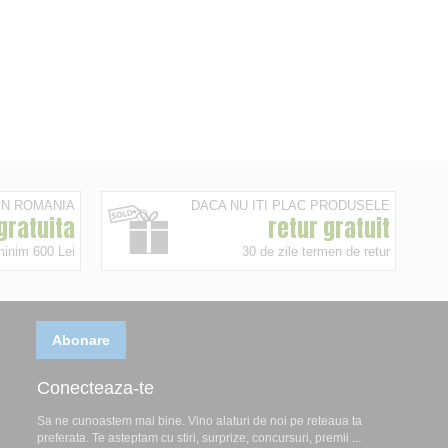
 IN ROMANIA
DACA NU ITI PLAC PRODUSELE
 gratuita
retur gratuit
minim 600 Lei
30 de zile termen de retur
Abonare
Conecteaza-te
Sa ne cunoastem mai bine. Vino alaturi de noi pe reteaua ta
preferata. Te asteptam cu stiri, surprize, concursuri, premii ...