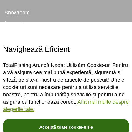
Showroom
Despre noi
Locatie magazin
Program magazin
Contact
Navighează Eficient
Abonare
TotalFishing Aruncă Nada: Utilizăm Cookie-uri Pentru
Conecteaza-te
a vă asigura cea mai bună experiență, siguranță și
viteză pe site-ul nostru de articole de pescuit! Unele
Sa ne cunoastem mai bine. Vino alaturi de noi pe reteaua ta preferata. Te
cookie-uri sunt necesare pentru a utiliza serviciile
asteptam cu stiri, surprize, concursuri, premii ...
noastre, pentru a îmbunătăți serviciile și pentru a ne
asigura că funcționează corect.
Află mai multe despre
alegerile tale.
Acceptă toate cookie-urile