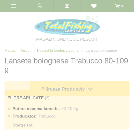
Skip
to
Content
MAGAZIN ONLINE DE PESCUIT
Magazin Pescuit
Pescuit la feeder, stationar
Lansete bolognese
Lansete bolognese Trabucco 80-109
g
Filtreaza Produsele
FILTRE APLICATE
Sterge
Putere maxima lansete
80-109 g
produs
Sterge
Producator
Trabucco
produs
Sterge tot