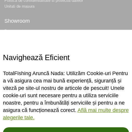
Politica de confidentialitate si protectia datelor
Unitati de masura
Showroom
Despre noi
Locatie magazin
Program magazin
Contact
Navighează Eficient
Abonare
TotalFishing Aruncă Nada: Utilizăm Cookie-uri Pentru
Conecteaza-te
a vă asigura cea mai bună experiență, siguranță și
viteză pe site-ul nostru de articole de pescuit! Unele
Sa ne cunoastem mai bine. Vino alaturi de noi pe reteaua ta preferata. Te
cookie-uri sunt necesare pentru a utiliza serviciile
asteptam cu stiri, surprize, concursuri, premii ...
noastre, pentru a îmbunătăți serviciile și pentru a ne
asigura că funcționează corect.
Află mai multe despre
alegerile tale.