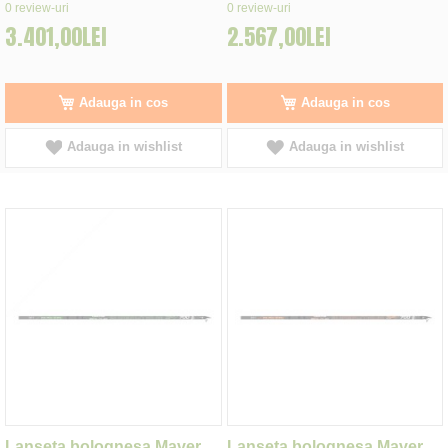
0%
0%
0
review-uri
0
review-uri
3.401,00LEI
2.567,00LEI
Adauga in cos
Adauga in cos
Adauga in wishlist
Adauga in wishlist
Lanseta bolognesa Maver
Lanseta bolognesa Maver