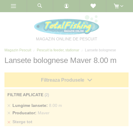
Skip
to
Content
MAGAZIN ONLINE DE PESCUIT
Magazin Pescuit
Pescuit la feeder, stationar
Lansete bolognese
Lansete bolognese Maver 8.00 m
Filtreaza Produsele
FILTRE APLICATE
Sterge
Lungime lansete
8.00 m
produs
Sterge
Producator
Maver
produs
Sterge tot