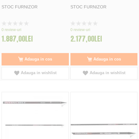
STOC FURNIZOR
STOC FURNIZOR
Rating:
Rating:
0%
0%
0
review-uri
0
review-uri
1.887,00LEI
2.177,00LEI
Adauga in cos
Adauga in cos
Adauga in wishlist
Adauga in wishlist