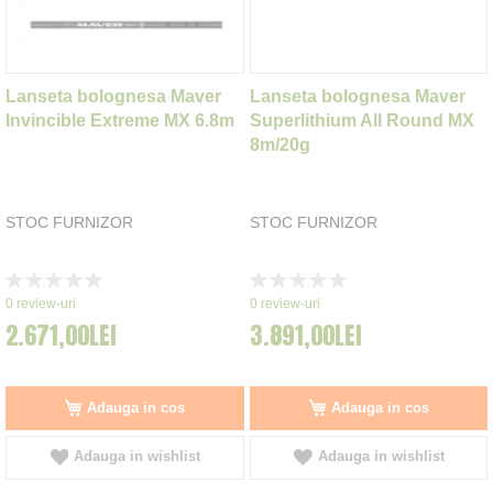
Lanseta bolognesa Maver
Lanseta bolognesa Maver
Invincible Extreme MX 6.8m
Superlithium All Round MX
8m/20g
STOC FURNIZOR
STOC FURNIZOR
Rating:
Rating:
0%
0%
0
review-uri
0
review-uri
2.671,00LEI
3.891,00LEI
Adauga in cos
Adauga in cos
Adauga in wishlist
Adauga in wishlist