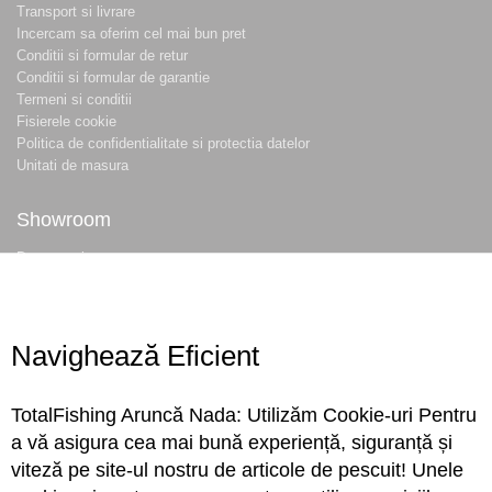
Transport si livrare
Incercam sa oferim cel mai bun pret
Conditii si formular de retur
Conditii si formular de garantie
Termeni si conditii
Fisierele cookie
Politica de confidentialitate si protectia datelor
Unitati de masura
Showroom
Despre noi
Locatie magazin
Program magazin
Contact
Navighează Eficient
Abonare
TotalFishing Aruncă Nada: Utilizăm Cookie-uri Pentru
Conecteaza-te
a vă asigura cea mai bună experiență, siguranță și
viteză pe site-ul nostru de articole de pescuit! Unele
Sa ne cunoastem mai bine. Vino alaturi de noi pe reteaua ta preferata. Te