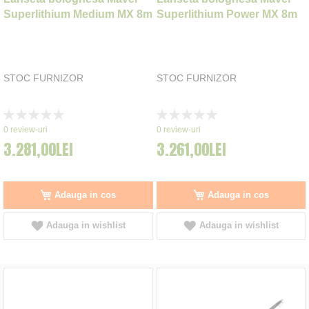
Superlithium Medium MX 8m
Superlithium Power MX 8m
STOC FURNIZOR
STOC FURNIZOR
Rating:
Rating:
0%
0%
0
review-uri
0
review-uri
3.281,00LEI
3.261,00LEI
Adauga in cos
Adauga in cos
Adauga in wishlist
Adauga in wishlist