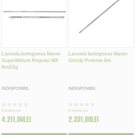
Lanseta bolognesa Maver
Lanseta bolognesa Maver
Superlithium Regular MX
Grizzly Potente 8m
8m/15g
INDISPONIBIL
INDISPONIBIL
Rating:
Rating:
0%
0%
0
review-uri
0
review-uri
4.211,00LEI
2.351,00LEI