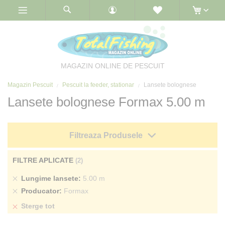
Skip
to
Content
MAGAZIN ONLINE DE PESCUIT
Magazin Pescuit
Pescuit la feeder, stationar
Lansete bolognese
Lansete bolognese Formax 5.00 m
Filtreaza Produsele
FILTRE APLICATE
Sterge
Lungime lansete
5.00 m
produs
Sterge
Producator
Formax
produs
Sterge tot