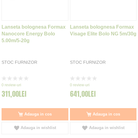
Lanseta bolognesa Formax
Lanseta bolognesa Formax
Nanocore Energy Bolo
Visage Elite Bolo NG 5m/30g
5.00m/5-20g
STOC FURNIZOR
STOC FURNIZOR
Rating:
Rating:
0%
0%
0
review-uri
0
review-uri
311,00LEI
641,00LEI
Adauga in cos
Adauga in cos
Adauga in wishlist
Adauga in wishlist