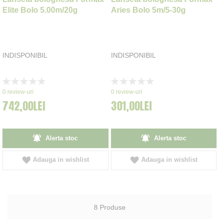
Elite Bolo 5.00m/20g
Aries Bolo 5m/5-30g
INDISPONIBIL
INDISPONIBIL
Rating:
Rating:
0%
0%
0
review-uri
0
review-uri
742,00LEI
301,00LEI
Alerta stoc
Alerta stoc
Adauga in wishlist
Adauga in wishlist
8
Produse