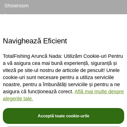
Showroom
Despre noi
Locatie magazin
Program magazin
Contact
Navighează Eficient
Abonare
TotalFishing Aruncă Nada: Utilizăm Cookie-uri Pentru
Conecteaza-te
a vă asigura cea mai bună experiență, siguranță și
viteză pe site-ul nostru de articole de pescuit! Unele
Sa ne cunoastem mai bine. Vino alaturi de noi pe reteaua ta preferata. Te
cookie-uri sunt necesare pentru a utiliza serviciile
asteptam cu stiri, surprize, concursuri, premii ...
noastre, pentru a îmbunătăți serviciile și pentru a ne
asigura că funcționează corect.
Află mai multe despre
alegerile tale.
Acceptă toate cookie-urile