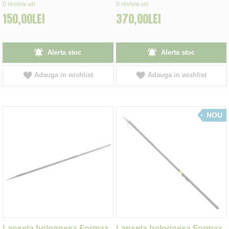
0%
0%
0
review-uri
0
review-uri
150,00LEI
370,00LEI
Alerta stoc
Alerta stoc
Adauga in wishlist
Adauga in wishlist
NOU
Lanseta bolognesa Formax
Lanseta bolognesa Formax