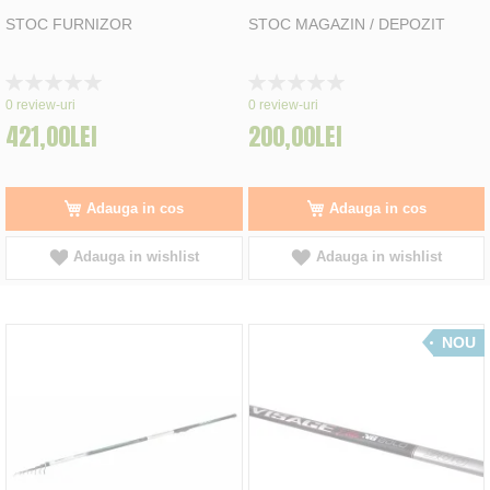
STOC FURNIZOR
STOC MAGAZIN / DEPOZIT
Rating:
Rating:
0%
0%
0
review-uri
0
review-uri
421,00LEI
200,00LEI
Adauga in cos
Adauga in cos
Adauga in wishlist
Adauga in wishlist
NOU