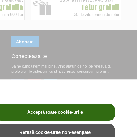
 IN ROMANIA
DACA NU ITI PLAC PRODUSELE
 gratuita
retur gratuit
minim 600 Lei
30 de zile termen de retur
Abonare
Conecteaza-te
Sa ne cunoastem mai bine. Vino alaturi de noi pe reteaua ta
preferata. Te asteptam cu stiri, surprize, concursuri, premii ...
Acceptă toate cookie-urile
Refuză cookie-urile non-esențiale