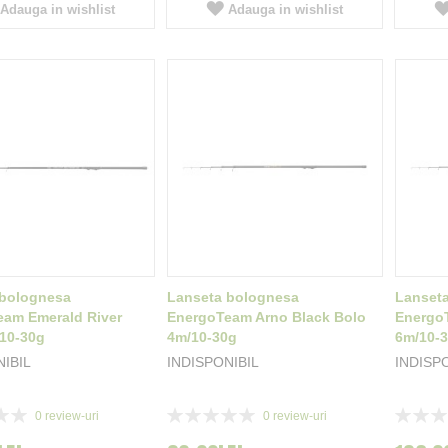
Adauga in wishlist
Adauga in wishlist
 bolognesa
Lanseta bolognesa
Lanset
am Emerald River
EnergoTeam Arno Black Bolo
Energo
10-30g
4m/10-30g
6m/10-
NIBIL
INDISPONIBIL
INDISP
Rating:
Rating:
0
review-uri
0
review-uri
0%
0%