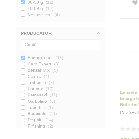
30-39 g
11
40-59 g
12
Nespecificat
4
PRODUCATOR
EnergoTeam
11
Carp Expert
3
Benzar Mix
5
Colmic
4
Trabucco
3
Formax
10
Lanseta
Kamasaki
11
EnergoTe
Garbolino
3
Bolo 6m/
Tubertini
1
INDISPO
Baracuda
11
Delphin
14
Filfishing
2
Rating:
Golden Catch
2
0%