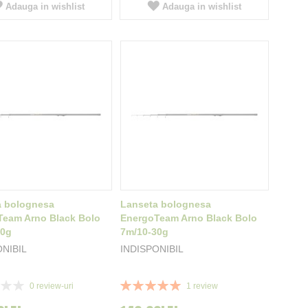
Adauga in wishlist
Adauga in wishlist
a bolognesa
Lanseta bolognesa
Team Arno Black Bolo
EnergoTeam Arno Black Bolo
30g
7m/10-30g
ONIBIL
INDISPONIBIL
Rating:
0
review-uri
1
review
100%