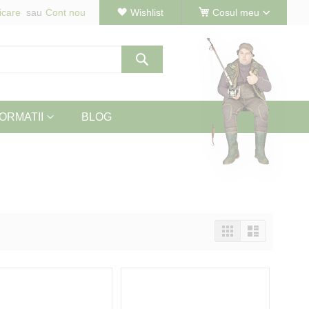
icare
Cont nou
Wishlist
Cosul meu
Cautare
ORMATII
BLOG
Vizualizeaza
Tabel
Lista
ca