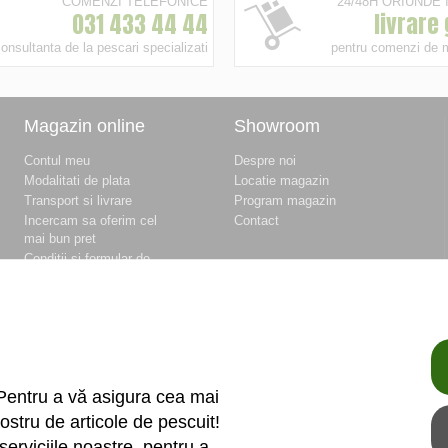
COMENZI TELEFONICE
24/48H ORIUNDE
031 433 44 44
livrare
onsultanta de la pescari specializati
pentru comenzi de 
Magazin online
Showroom
Contul meu
Despre noi
Modalitati de plata
Locatie magazin
Transport si livrare
Program magazin
Incercam sa oferim cel
Contact
mai bun pret
Conditii si formular de
retur
Conditii si formular de
garantie
Termeni si conditii
Fisierele cookie
Politica de
confidentialitate si
Pentru a vă asigura cea mai
protectia datelor
ostru de articole de pescuit!
Unitati de masura
serviciile noastre, pentru a