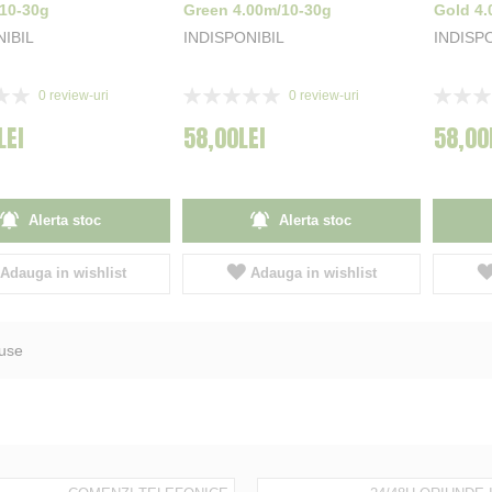
10-30g
Green 4.00m/10-30g
Gold 4.
NIBIL
INDISPONIBIL
INDISP
Rating:
Rating:
0
review-uri
0
review-uri
0%
0%
LEI
58,00LEI
58,00
Alerta stoc
Alerta stoc
Adauga in wishlist
Adauga in wishlist
use