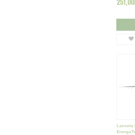
251,00
Lanseta
EnergoT