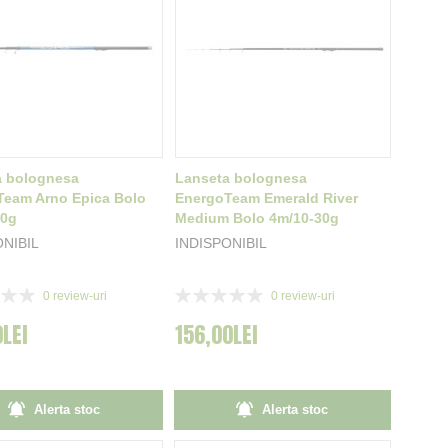
a bolognesa
Lanseta bolognesa
Team Arno Epica Bolo
EnergoTeam Emerald River
30g
Medium Bolo 4m/10-30g
ONIBIL
INDISPONIBIL
Rating:
0
review-uri
0
review-uri
0%
0LEI
156,00LEI
Alerta stoc
Alerta stoc