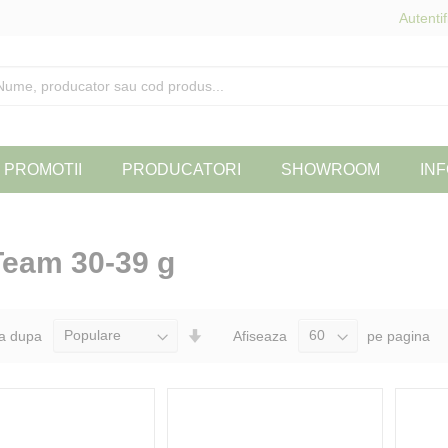
Autentif
PROMOTII
PRODUCATORI
SHOWROOM
INF
Team 30-39 g
Seteaza
a dupa
Afiseaza
pe pagina
Directia
Ascendenta