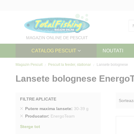
Skip
to
Content
MAGAZIN ONLINE DE PESCUIT
CATALOG PESCUIT
NOUTATI
Magazin Pescuit
Pescuit la feeder, stationar
Lansete bolognese
Lansete bolognese Energo
FILTRE APLICATE
Sorteaz
Sterge
Putere maxima lansete
30-39 g
produs
Sterge
Producator
EnergoTeam
produs
Sterge tot