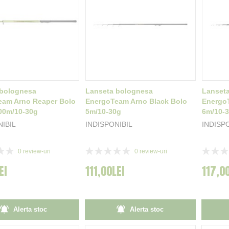
 bolognesa
Lanseta bolognesa
Lanset
eam Arno Reaper Bolo
EnergoTeam Arno Black Bolo
Energo
00m/10-30g
5m/10-30g
6m/10-
NIBIL
INDISPONIBIL
INDISP
Rating:
Rating:
0
review-uri
0
review-uri
0%
0%
EI
111,00LEI
117,0
Alerta stoc
Alerta stoc