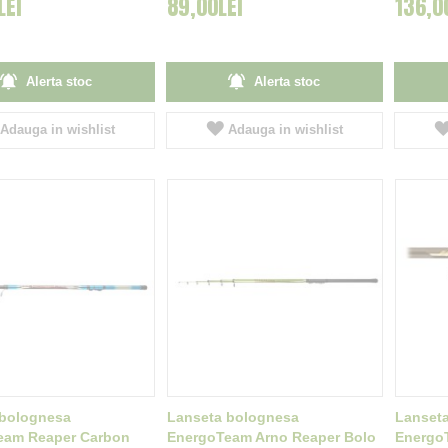
LEI
89,00LEI
136,0
Alerta stoc
Alerta stoc
Adauga in wishlist
Adauga in wishlist
 bolognesa
Lanseta bolognesa
Lanset
eam Reaper Carbon
EnergoTeam Arno Reaper Bolo
Energo