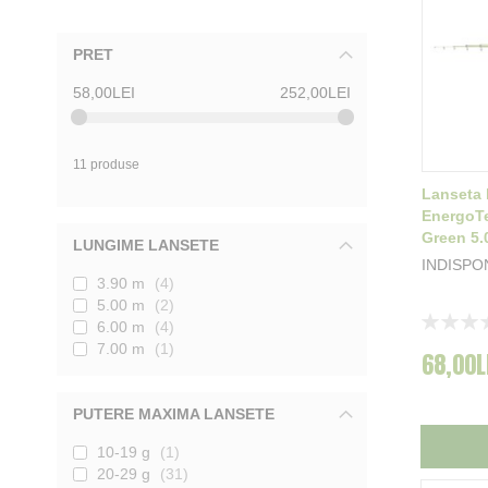
PRET
58,00LEI
252,00LEI
11 produse
Lanseta
EnergoT
Green 5.
LUNGIME LANSETE
INDISPO
3.90 m
4
5.00 m
2
Rating:
6.00 m
4
0%
7.00 m
1
68,00L
PUTERE MAXIMA LANSETE
10-19 g
1
20-29 g
31