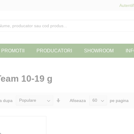
Autentif
PROMOTII
PRODUCATORI
SHOWROOM
INF
Team 10-19 g
Seteaza
a dupa
Afiseaza
pe pagina
Directia
Ascendenta