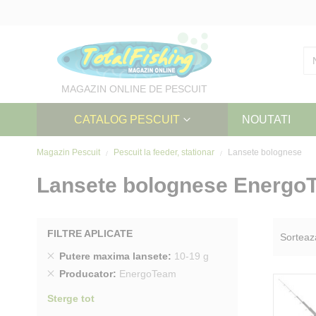
Skip
to
Content
MAGAZIN ONLINE DE PESCUIT
CATALOG PESCUIT
NOUTATI
Magazin Pescuit
Pescuit la feeder, stationar
Lansete bolognese
Lansete bolognese Energo
FILTRE APLICATE
Sorteaz
Sterge
Putere maxima lansete
10-19 g
produs
Sterge
Producator
EnergoTeam
produs
Sterge tot