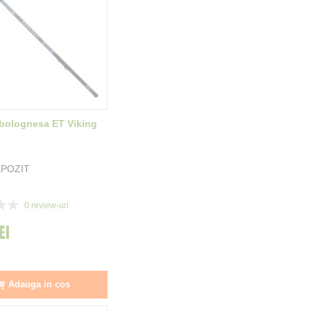
bolognesa ET Viking
POZIT
0
review-uri
EI
Adauga in cos