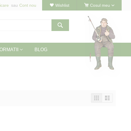
icare
Cont nou
Wishlist
Cosul meu
Cautare
ORMATII
BLOG
Vizualizeaza
Tabel
Lista
ca