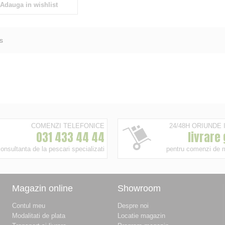
Adauga in wishlist
s
COMENZI TELEFONICE
24/48H ORIUNDE
031 433 44 44
livrare
onsultanta de la pescari specializati
pentru comenzi de 
Magazin online
Showroom
Contul meu
Despre noi
Modalitati de plata
Locatie magazin