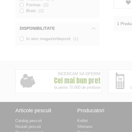
Formax
2
Brain
2
1
Produ
DISPONIBILITATE
In stoc magazin/depozit
1
INCERCAM SA OFERIM
Cel mai bun pret
la peste 70.000 de produse
c
Articole pescuit
Producatori
Catalog pescuit
Kolibri
Noutati pescuit
Shimano