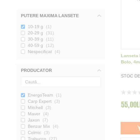
PUTERE MAXIMA LANSETE
10-19 g
1
20-29 g
31
30-39 g
11
40-59 g
12
Nespecificat
4
Lanseta 
Bolo, 4m
PRODUCATOR
STOC DE
Rating:
EnergoTeam
1
0%
Carp Expert
3
55,00L
Mitchell
3
Maver
4
Jaxon
7
Benzar Mix
4
Colmic
3
Trabucco
27