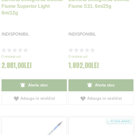
Fiume Superior Light
Fiume S31, 6m/25g
6m/12g
INDISPONIBIL
INDISPONIBIL
Rating:
Rating:
0%
0%
0
review-uri
0
review-uri
2.881,00LEI
1.892,00LEI
Alerta stoc
Alerta stoc
Adauga in wishlist
Adauga in wishlist