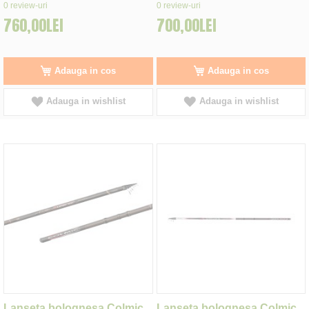
0%
0%
0
review-uri
0
review-uri
760,00LEI
700,00LEI
Adauga in cos
Adauga in cos
Adauga in wishlist
Adauga in wishlist
Lanseta bolognesa Colmic
Lanseta bolognesa Colmic