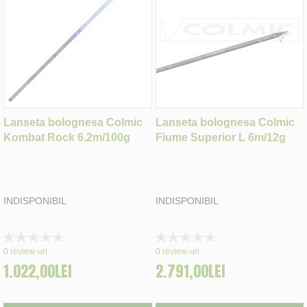
Lanseta bolognesa Colmic
Lanseta bolognesa Colmic
Kombat Rock 6.2m/100g
Fiume Superior L 6m/12g
INDISPONIBIL
INDISPONIBIL
Rating:
Rating:
0%
0%
0
review-uri
0
review-uri
1.022,00LEI
2.791,00LEI