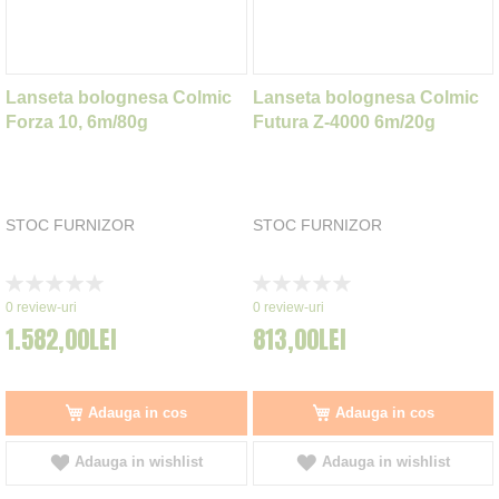
Lanseta bolognesa Colmic
Lanseta bolognesa Colmic
Forza 10, 6m/80g
Futura Z-4000 6m/20g
STOC FURNIZOR
STOC FURNIZOR
Rating:
Rating:
0%
0%
0
review-uri
0
review-uri
1.582,00LEI
813,00LEI
Adauga in cos
Adauga in cos
Adauga in wishlist
Adauga in wishlist