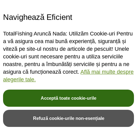
Program magazin
Contact
Navighează Eficient
Abonare
TotalFishing Aruncă Nada: Utilizăm Cookie-uri Pentru
Conecteaza-te
a vă asigura cea mai bună experiență, siguranță și
viteză pe site-ul nostru de articole de pescuit! Unele
Sa ne cunoastem mai bine. Vino alaturi de noi pe reteaua ta preferata. Te
cookie-uri sunt necesare pentru a utiliza serviciile
asteptam cu stiri, surprize, concursuri, premii ...
noastre, pentru a îmbunătăți serviciile și pentru a ne
asigura că funcționează corect.
Află mai multe despre
alegerile tale.
Acceptă toate cookie-urile
© 2004-2026 TotalFishing SRL. Toate drepturile rezervate. Cititi
termeni si
conditii
,
fisiere cookie
,
politica de confidentialitate si protectia datelor
si
Refuză cookie-urile non-esențiale
ANPC
.
* Pozele produselor sunt folosite cu acordul furnizorilor si sunt doar cu titlu de
prezentare, produsul poate sa nu arate identic cu poza.