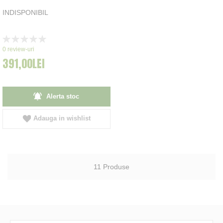
INDISPONIBIL
Rating:
0%
0
review-uri
391,00LEI
Alerta stoc
Adauga in wishlist
11
Produse