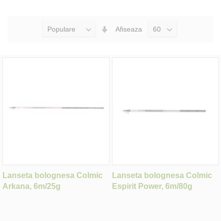
Seteaza
Afiseaza
Directia
Ascendenta
Lanseta bolognesa Colmic
Lanseta bolognesa Colmic
Arkana, 6m/25g
Espirit Power, 6m/80g