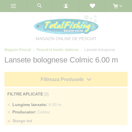
Skip
to
Content
MAGAZIN ONLINE DE PESCUIT
Magazin Pescuit
Pescuit la feeder, stationar
Lansete bolognese
Lansete bolognese Colmic 6.00 m
Filtreaza Produsele
FILTRE APLICATE
Sterge
Lungime lansete
6.00 m
produs
Sterge
Producator
Colmic
produs
Sterge tot