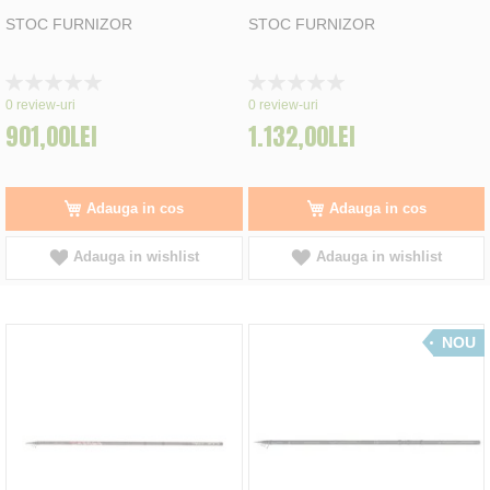
STOC FURNIZOR
STOC FURNIZOR
Rating:
Rating:
0%
0%
0
review-uri
0
review-uri
901,00LEI
1.132,00LEI
Adauga in cos
Adauga in cos
Adauga in wishlist
Adauga in wishlist
NOU