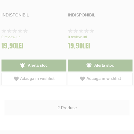
INDISPONIBIL
INDISPONIBIL
Rating:
Rating:
0%
0%
0
review-uri
0
review-uri
19,90LEI
19,90LEI
Alerta stoc
Alerta stoc
Adauga in wishlist
Adauga in wishlist
2
Produse