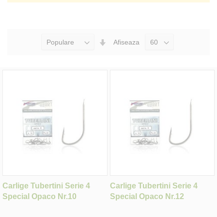
Seteaza
Afiseaza
Directia
Ascendenta
Carlige Tubertini Serie 4
Carlige Tubertini Serie 4
Special Opaco Nr.10
Special Opaco Nr.12