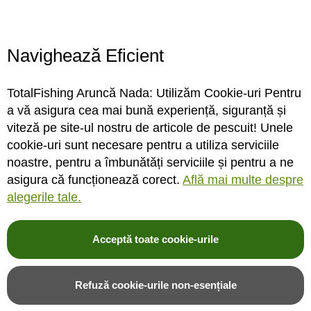
Locatie magazin
Program magazin
Contact
Navighează Eficient
Abonare
TotalFishing Aruncă Nada: Utilizăm Cookie-uri Pentru
Conecteaza-te
a vă asigura cea mai bună experiență, siguranță și
viteză pe site-ul nostru de articole de pescuit! Unele
Sa ne cunoastem mai bine. Vino alaturi de noi pe reteaua ta preferata. Te
cookie-uri sunt necesare pentru a utiliza serviciile
asteptam cu stiri, surprize, concursuri, premii ...
noastre, pentru a îmbunătăți serviciile și pentru a ne
asigura că funcționează corect.
Află mai multe despre
alegerile tale.
Acceptă toate cookie-urile
© 2004-2026 TotalFishing SRL. Toate drepturile rezervate. Cititi
termeni si
conditii
,
fisiere cookie
,
politica de confidentialitate si protectia datelor
si
Refuză cookie-urile non-esențiale
ANPC
.
* Pozele produselor sunt folosite cu acordul furnizorilor si sunt doar cu titlu de