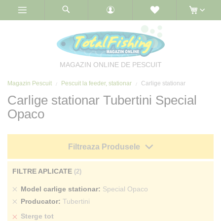
Skip
to
Content
MAGAZIN ONLINE DE PESCUIT
Magazin Pescuit
Pescuit la feeder, stationar
Carlige stationar
Carlige stationar Tubertini Special
Opaco
Filtreaza Produsele
FILTRE APLICATE
Sterge
Model carlige stationar
Special Opaco
produs
Sterge
Producator
Tubertini
produs
Sterge tot