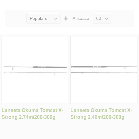
Seteaza
Afiseaza
Directia
Ascendenta
Lanseta Okuma Tomcat X-
Lanseta Okuma Tomcat X-
Strong 2.74m/200-300g
Strong 2.40m/200-300g