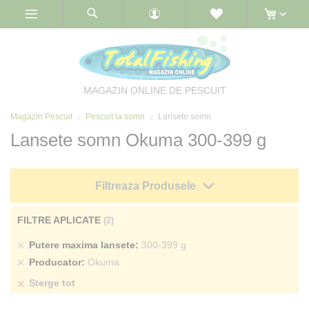
Skip
to
Content
MAGAZIN ONLINE DE PESCUIT
Magazin Pescuit
Pescuit la somn
Lansete somn
Lansete somn Okuma 300-399 g
Filtreaza Produsele
FILTRE APLICATE
Sterge
Putere maxima lansete
300-399 g
produs
Sterge
Producator
Okuma
produs
Sterge tot