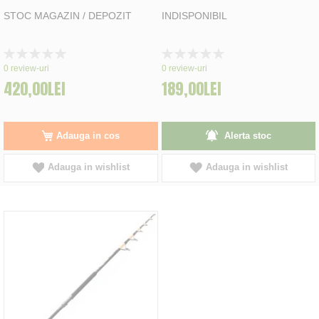
STOC MAGAZIN / DEPOZIT
INDISPONIBIL
Rating:
Rating:
0%
0%
0
review-uri
0
review-uri
420,00LEI
189,00LEI
Adauga in cos
Alerta stoc
Adauga in wishlist
Adauga in wishlist