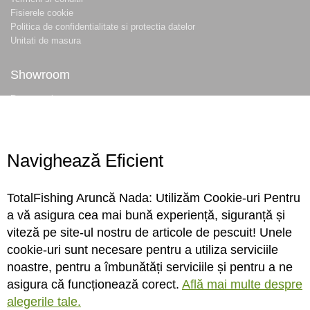
Fisierele cookie
Politica de confidentialitate si protectia datelor
Unitati de masura
Showroom
Despre noi
Locatie magazin
Program magazin
Contact
Navighează Eficient
Abonare
TotalFishing Aruncă Nada: Utilizăm Cookie-uri Pentru
Conecteaza-te
a vă asigura cea mai bună experiență, siguranță și
viteză pe site-ul nostru de articole de pescuit! Unele
Sa ne cunoastem mai bine. Vino alaturi de noi pe reteaua ta preferata. Te
cookie-uri sunt necesare pentru a utiliza serviciile
asteptam cu stiri, surprize, concursuri, premii ...
noastre, pentru a îmbunătăți serviciile și pentru a ne
asigura că funcționează corect.
Află mai multe despre
alegerile tale.