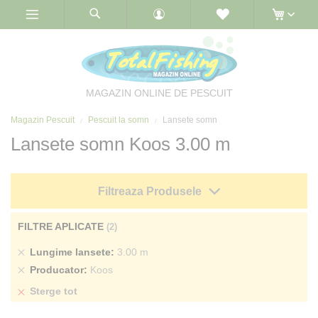
Skip
to
Content
MAGAZIN ONLINE DE PESCUIT
Magazin Pescuit
Pescuit la somn
Lansete somn
Lansete somn Koos 3.00 m
Filtreaza Produsele
FILTRE APLICATE
Sterge
Lungime lansete
3.00 m
produs
Sterge
Producator
Koos
produs
Sterge tot