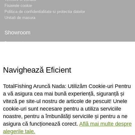
Fisierele cookie
Politica de confidentialitate si protectia datelor
Unitati de masura
Showroom
Despre noi
Locatie magazin
Program magazin
Contact
Navighează Eficient
Abonare
TotalFishing Aruncă Nada: Utilizăm Cookie-uri Pentru
Conecteaza-te
a vă asigura cea mai bună experiență, siguranță și
viteză pe site-ul nostru de articole de pescuit! Unele
Sa ne cunoastem mai bine. Vino alaturi de noi pe reteaua ta preferata. Te
cookie-uri sunt necesare pentru a utiliza serviciile
asteptam cu stiri, surprize, concursuri, premii ...
noastre, pentru a îmbunătăți serviciile și pentru a ne
asigura că funcționează corect.
Află mai multe despre
alegerile tale.