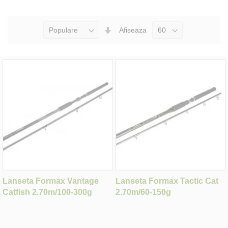
Seteaza
Afiseaza
Directia
Ascendenta
Lanseta Formax Vantage
Lanseta Formax Tactic Cat
Catfish 2.70m/100-300g
2.70m/60-150g