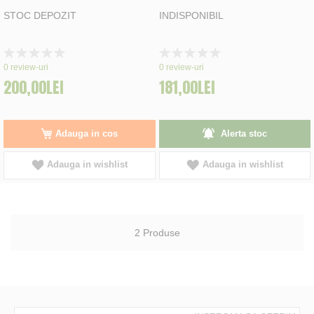
STOC DEPOZIT
INDISPONIBIL
Rating:
Rating:
0%
0%
0
review-uri
0
review-uri
200,00LEI
181,00LEI
Adauga in cos
Alerta stoc
Adauga in wishlist
Adauga in wishlist
2
Produse