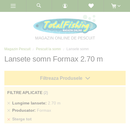
Skip
to
Content
MAGAZIN ONLINE DE PESCUIT
Magazin Pescuit
Pescuit la somn
Lansete somn
Lansete somn Formax 2.70 m
Filtreaza Produsele
FILTRE APLICATE
Sterge
Lungime lansete
2.70 m
produs
Sterge
Producator
Formax
produs
Sterge tot