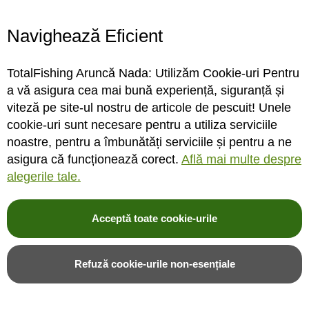
Program magazin
Contact
Navighează Eficient
Abonare
TotalFishing Aruncă Nada: Utilizăm Cookie-uri Pentru
Conecteaza-te
a vă asigura cea mai bună experiență, siguranță și
viteză pe site-ul nostru de articole de pescuit! Unele
Sa ne cunoastem mai bine. Vino alaturi de noi pe reteaua ta preferata. Te
cookie-uri sunt necesare pentru a utiliza serviciile
asteptam cu stiri, surprize, concursuri, premii ...
noastre, pentru a îmbunătăți serviciile și pentru a ne
asigura că funcționează corect.
Află mai multe despre
alegerile tale.
Acceptă toate cookie-urile
© 2004-2026 TotalFishing SRL. Toate drepturile rezervate. Cititi
termeni si
conditii
,
fisiere cookie
,
politica de confidentialitate si protectia datelor
si
Refuză cookie-urile non-esențiale
ANPC
.
* Pozele produselor sunt folosite cu acordul furnizorilor si sunt doar cu titlu de
prezentare, produsul poate sa nu arate identic cu poza.