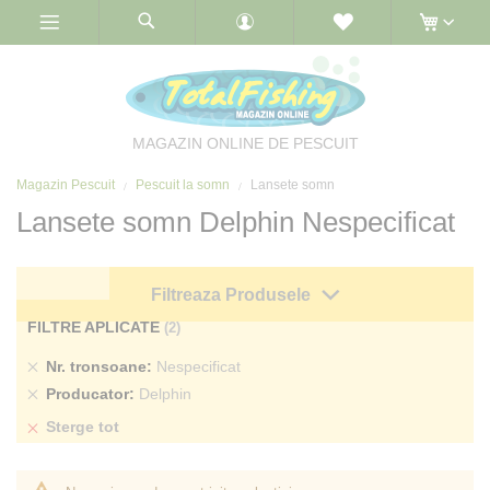
Skip
to
Content
MAGAZIN ONLINE DE PESCUIT
Magazin Pescuit
Pescuit la somn
Lansete somn
Lansete somn Delphin Nespecificat
Filtreaza Produsele
FILTRE APLICATE
Sterge
Nr. tronsoane
Nespecificat
produs
Sterge
Producator
Delphin
produs
Sterge tot