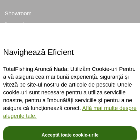
Showroom
Despre noi
Locatie magazin
Program magazin
Contact
Navighează Eficient
Abonare
TotalFishing Aruncă Nada: Utilizăm Cookie-uri Pentru
Conecteaza-te
a vă asigura cea mai bună experiență, siguranță și
viteză pe site-ul nostru de articole de pescuit! Unele
Sa ne cunoastem mai bine. Vino alaturi de noi pe reteaua ta preferata. Te
cookie-uri sunt necesare pentru a utiliza serviciile
asteptam cu stiri, surprize, concursuri, premii ...
noastre, pentru a îmbunătăți serviciile și pentru a ne
asigura că funcționează corect.
Află mai multe despre
alegerile tale.
Acceptă toate cookie-urile