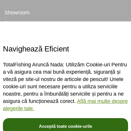
Showroom
Despre noi
Locatie magazin
Program magazin
Contact
Navighează Eficient
Abonare
TotalFishing Aruncă Nada: Utilizăm Cookie-uri Pentru
Conecteaza-te
a vă asigura cea mai bună experiență, siguranță și
viteză pe site-ul nostru de articole de pescuit! Unele
Sa ne cunoastem mai bine. Vino alaturi de noi pe reteaua ta preferata. Te
cookie-uri sunt necesare pentru a utiliza serviciile
asteptam cu stiri, surprize, concursuri, premii ...
noastre, pentru a îmbunătăți serviciile și pentru a ne
asigura că funcționează corect.
Află mai multe despre
alegerile tale.
Acceptă toate cookie-urile