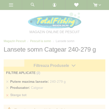
Skip
to
Content
MAGAZIN ONLINE DE PESCUIT
Magazin Pescuit
Pescuit la somn
Lansete somn
Lansete somn Catgear 240-279 g
Filtreaza Produsele
FILTRE APLICATE
Sterge
Putere maxima lansete
240-279 g
produs
Sterge
Producator
Catgear
produs
Sterge tot