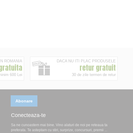
 IN ROMANIA
DACA NU ITI PLAC PRODUSELE
 gratuita
retur gratuit
minim 600 Lei
30 de zile termen de retur
Abonare
Conecteaza-te
Sa ne cunoastem mai bine. Vino alaturi de noi pe reteaua ta
preferata. Te asteptam cu stiri, surprize, concursuri, premii ...