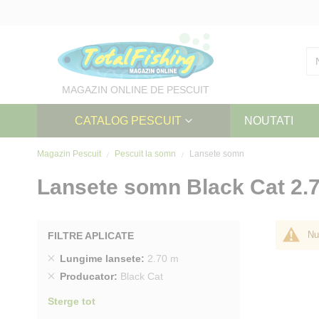
Skip
to
Content
MAGAZIN ONLINE DE PESCUIT
CATALOG PESCUIT
NOUTATI
Magazin Pescuit
Pescuit la somn
Lansete somn
Lansete somn Black Cat 2.
Nu
FILTRE APLICATE
Sterge
Lungime lansete
2.70 m
produs
Sterge
Producator
Black Cat
produs
Sterge tot