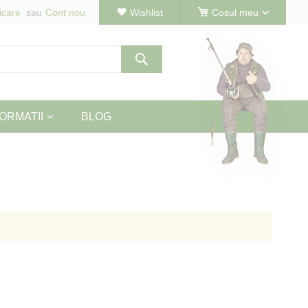
icare
Cont nou
Wishlist
Cosul meu
Cautare
ORMATII
BLOG