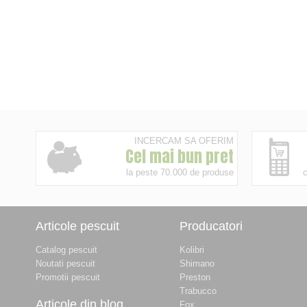
INCERCAM SA OFERIM
Cel mai bun pret
la peste 70.000 de produse
c
Articole pescuit
Producatori
Catalog pescuit
Kolibri
Noutati pescuit
Shimano
Promotii pescuit
Preston
Trabucco
Articole din blog
Fox