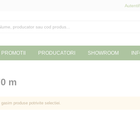
Autentif
PROMOTII
PRODUCATORI
SHOWROOM
INF
70 m
 gasim produse potrivite selectiei.