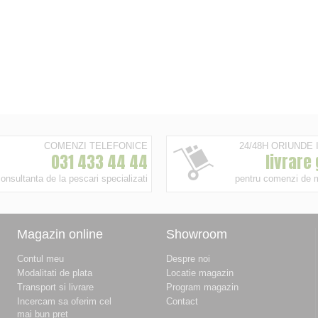
COMENZI TELEFONICE
24/48H ORIUNDE
031 433 44 44
livrare
onsultanta de la pescari specializati
pentru comenzi de 
Magazin online
Showroom
Contul meu
Despre noi
Modalitati de plata
Locatie magazin
Transport si livrare
Program magazin
Incercam sa oferim cel
Contact
mai bun pret