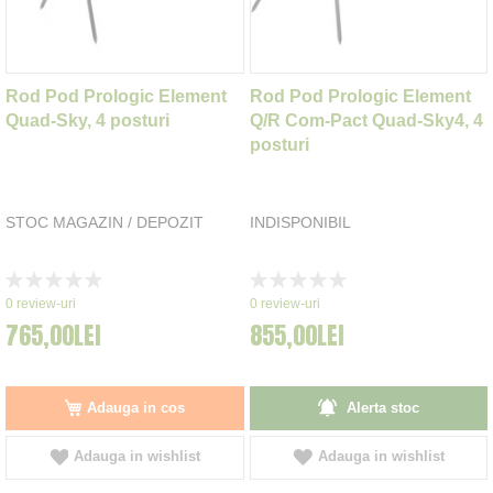
Rod Pod Prologic Element
Rod Pod Prologic Element
Quad-Sky, 4 posturi
Q/R Com-Pact Quad-Sky4, 4
posturi
STOC MAGAZIN / DEPOZIT
INDISPONIBIL
Rating:
Rating:
0%
0%
0
review-uri
0
review-uri
765,00LEI
855,00LEI
Adauga in cos
Alerta stoc
Adauga in wishlist
Adauga in wishlist