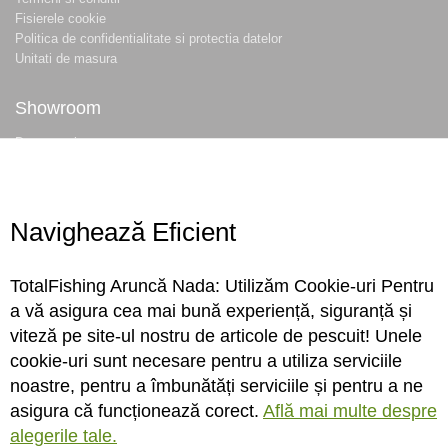
Fisierele cookie
Politica de confidentialitate si protectia datelor
Unitati de masura
Showroom
Despre noi
Locatie magazin
Program magazin
Contact
Navighează Eficient
Abonare
TotalFishing Aruncă Nada: Utilizăm Cookie-uri Pentru
Conecteaza-te
a vă asigura cea mai bună experiență, siguranță și
viteză pe site-ul nostru de articole de pescuit! Unele
Sa ne cunoastem mai bine. Vino alaturi de noi pe reteaua ta preferata. Te
cookie-uri sunt necesare pentru a utiliza serviciile
asteptam cu stiri, surprize, concursuri, premii ...
noastre, pentru a îmbunătăți serviciile și pentru a ne
asigura că funcționează corect.
Află mai multe despre
alegerile tale.