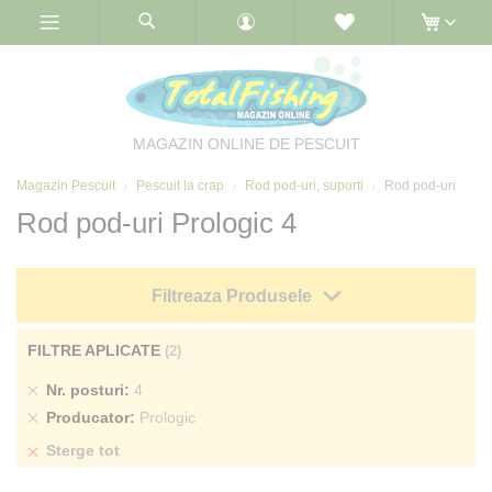
Skip
to
Content
MAGAZIN ONLINE DE PESCUIT
Magazin Pescuit
Pescuit la crap
Rod pod-uri, suporti
Rod pod-uri
Rod pod-uri Prologic 4
Filtreaza Produsele
FILTRE APLICATE
Sterge
Nr. posturi
4
produs
Sterge
Producator
Prologic
produs
Sterge tot