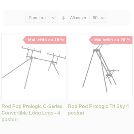
Seteaza
Afiseaza
Directia
Ascendenta
Mai ieftin cu 19 %
Mai ieftin cu 20 %
Rod Pod Prologic C-Series
Rod Pod Prologic Tri Sky 4
Convertible Long Legs - 4
posturi
posturi