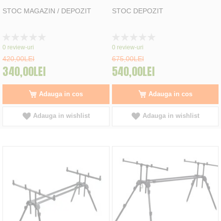
STOC MAGAZIN / DEPOZIT
STOC DEPOZIT
Rating:
Rating:
0%
0%
0
review-uri
0
review-uri
420,00LEI
675,00LEI
340,00LEI
540,00LEI
Adauga in cos
Adauga in cos
Adauga in wishlist
Adauga in wishlist