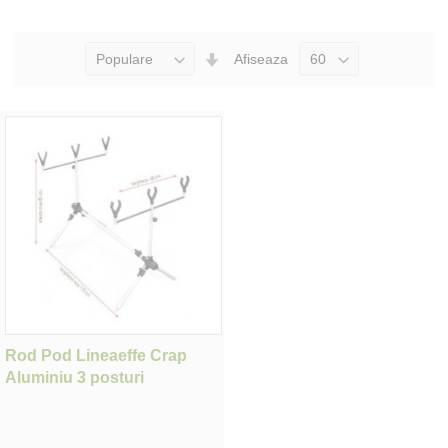
Seteaza
Afiseaza
Directia
Ascendenta
Rod Pod Lineaeffe Crap
Aluminiu 3 posturi