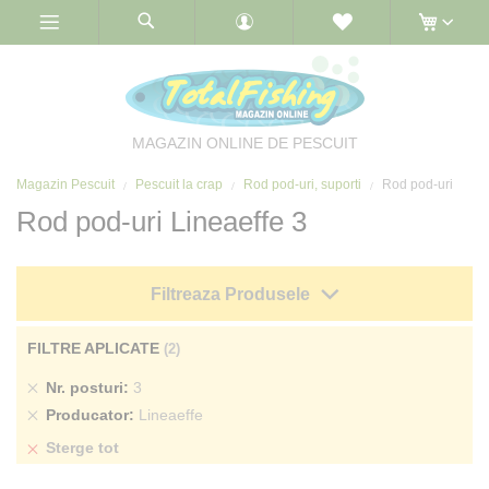
Skip
to
Content
MAGAZIN ONLINE DE PESCUIT
Magazin Pescuit
Pescuit la crap
Rod pod-uri, suporti
Rod pod-uri
Rod pod-uri Lineaeffe 3
Filtreaza Produsele
FILTRE APLICATE
Sterge
Nr. posturi
3
produs
Sterge
Producator
Lineaeffe
produs
Sterge tot