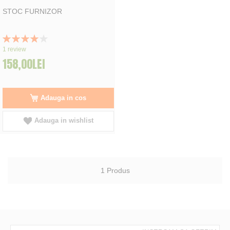
STOC FURNIZOR
Rating:
80%
1
review
158,00LEI
Adauga in cos
Adauga in wishlist
1
Produs