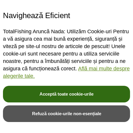
Program magazin
Contact
Navighează Eficient
Abonare
TotalFishing Aruncă Nada: Utilizăm Cookie-uri Pentru
Conecteaza-te
a vă asigura cea mai bună experiență, siguranță și
viteză pe site-ul nostru de articole de pescuit! Unele
Sa ne cunoastem mai bine. Vino alaturi de noi pe reteaua ta preferata. Te
cookie-uri sunt necesare pentru a utiliza serviciile
asteptam cu stiri, surprize, concursuri, premii ...
noastre, pentru a îmbunătăți serviciile și pentru a ne
asigura că funcționează corect.
Află mai multe despre
alegerile tale.
Acceptă toate cookie-urile
© 2004-2026 TotalFishing SRL. Toate drepturile rezervate. Cititi
termeni si
conditii
,
fisiere cookie
,
politica de confidentialitate si protectia datelor
si
Refuză cookie-urile non-esențiale
ANPC
.
* Pozele produselor sunt folosite cu acordul furnizorilor si sunt doar cu titlu de
prezentare, produsul poate sa nu arate identic cu poza.