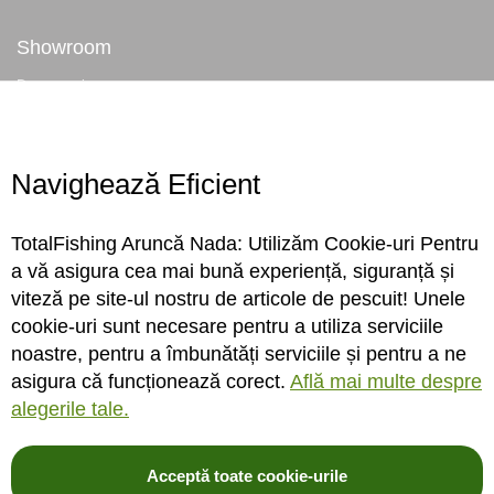
Showroom
Despre noi
Locatie magazin
Program magazin
Contact
Navighează Eficient
Abonare
TotalFishing Aruncă Nada: Utilizăm Cookie-uri Pentru
Conecteaza-te
a vă asigura cea mai bună experiență, siguranță și
viteză pe site-ul nostru de articole de pescuit! Unele
Sa ne cunoastem mai bine. Vino alaturi de noi pe reteaua ta preferata. Te
cookie-uri sunt necesare pentru a utiliza serviciile
asteptam cu stiri, surprize, concursuri, premii ...
noastre, pentru a îmbunătăți serviciile și pentru a ne
asigura că funcționează corect.
Află mai multe despre
alegerile tale.
Acceptă toate cookie-urile