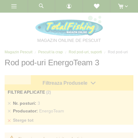
Skip
to
Content
MAGAZIN ONLINE DE PESCUIT
Magazin Pescuit
Pescuit la crap
Rod pod-uri, suporti
Rod pod-uri
Rod pod-uri EnergoTeam 3
Filtreaza Produsele
FILTRE APLICATE
Sterge
Nr. posturi
3
produs
Sterge
Producator
EnergoTeam
produs
Sterge tot