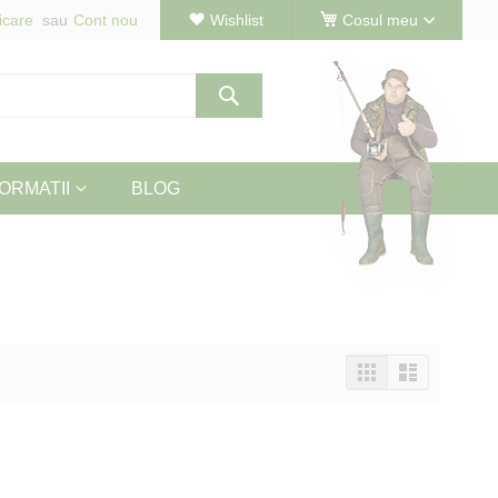
icare
Cont nou
Wishlist
Cosul meu
Cautare
ORMATII
BLOG
Vizualizeaza
Tabel
Lista
ca