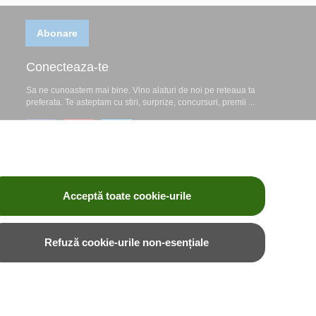
Abonare
Conecteaza-te
Sa ne cunoastem mai bine. Vino alaturi de noi pe reteaua ta
preferata. Te asteptam cu stiri, surprize, concursuri, premii ...
Acceptă toate cookie-urile
Refuză cookie-urile non-esențiale