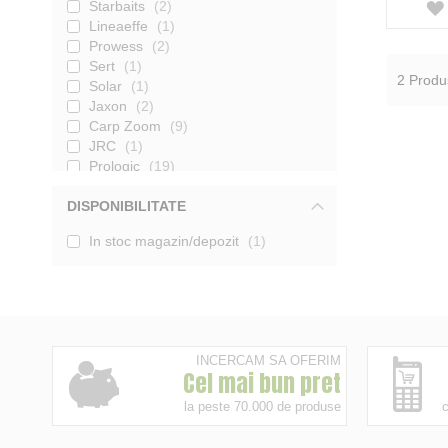
Starbaits
2
Lineaeffe
1
Prowess
2
Sert
1
2
Produ
Solar
1
Jaxon
2
Carp Zoom
9
JRC
1
Prologic
19
K-Karp
6
DISPONIBILITATE
CarpPro
14
Formax
2
In stoc magazin/depozit
1
Sonik
6
Profi-Blinker
1
Kamasaki
1
Fox
13
Carp Academy
5
Afisati mai multe
INCERCAM SA OFERIM
Cel mai bun pret
la peste 70.000 de produse
c