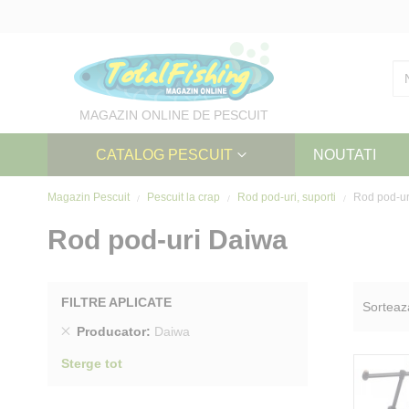
Skip
to
Content
MAGAZIN ONLINE DE PESCUIT
CATALOG PESCUIT
NOUTATI
Magazin Pescuit
Pescuit la crap
Rod pod-uri, suporti
Rod pod-ur
Rod pod-uri Daiwa
FILTRE APLICATE
Sorteaz
Sterge
Producator
Daiwa
produs
Sterge tot