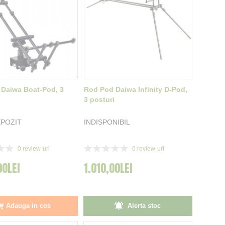
Daiwa Boat-Pod, 3
Rod Pod Daiwa Infinity D-Pod,
3 posturi
POZIT
INDISPONIBIL
Rating:
0
review-uri
0
review-uri
0%
00LEI
1.010,00LEI
Adauga in cos
Alerta stoc