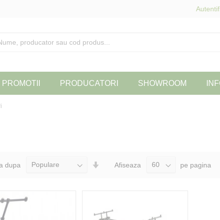
Autentif
PROMOTII
PRODUCATORI
SHOWROOM
INF
i
Seteaza
a dupa
Afiseaza
pe pagina
Directia
Ascendenta