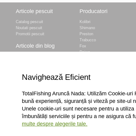
Articole pescuit
Producatori
Catalog pescuit
Kolibri
Noutati pescuit
Shimano
Promotii pescuit
Preston
Trabucco
Articole din blog
Fox
Daiwa
Balti de pescuit langa
Baracuda
Bucuresti
Okuma
Prohibitie Pescuit 2026
Dynamite Baits
- INFORMATII
Navighează Eficient
Delphin
COMPLETE
Maver
Cum obtii permisul de
... vezi lista completa
pescuit ANPA online –
TotalFishing Aruncă Nada: Utilizăm Cookie-uri 
Ghid Complet 2026
bună experiență, siguranță și viteză pe site-ul n
Nada si momeli
TotalFishing
Unele cookie-uri sunt necesare pentru a utiliza 
Specii de pesti in apele
îmbunătăți serviciile și pentru a ne asigura că 
din Romania
multe despre alegerile tale.