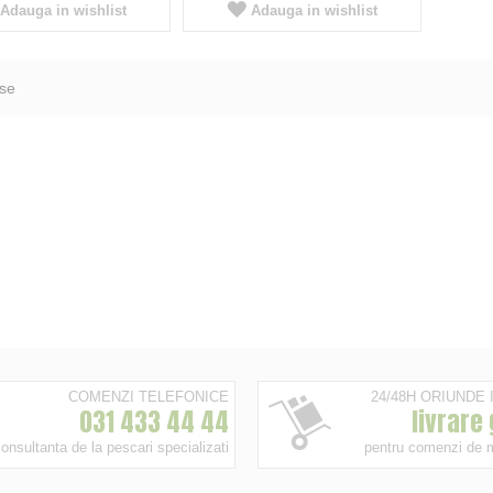
Adauga in wishlist
Adauga in wishlist
se
COMENZI TELEFONICE
24/48H ORIUNDE
031 433 44 44
livrare
onsultanta de la pescari specializati
pentru comenzi de 