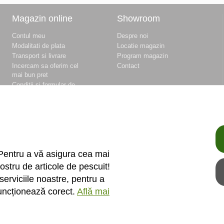
Magazin online
Showroom
Contul meu
Despre noi
Modalitati de plata
Locatie magazin
Transport si livrare
Program magazin
Incercam sa oferim cel
Contact
mai bun pret
Conditii si formular de
retur
Conditii si formular de
garantie
Termeni si conditii
Fisierele cookie
Politica de
confidentialitate si
Pentru a vă asigura cea mai
protectia datelor
ostru de articole de pescuit!
Unitati de masura
serviciile noastre, pentru a
funcționează corect.
Află mai