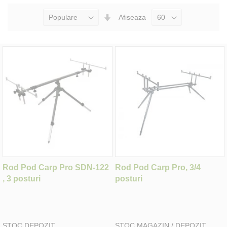
Seteaza
Afiseaza
Directia
Ascendenta
Rod Pod Carp Pro SDN-122
Rod Pod Carp Pro, 3/4
, 3 posturi
posturi
STOC DEPOZIT
STOC MAGAZIN / DEPOZIT