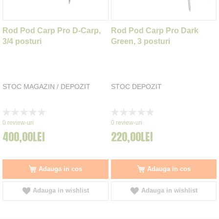
Rod Pod Carp Pro D-Carp,
Rod Pod Carp Pro Dark
3/4 posturi
Green, 3 posturi
STOC MAGAZIN / DEPOZIT
STOC DEPOZIT
Rating:
Rating:
0%
0%
0
review-uri
0
review-uri
400,00LEI
220,00LEI
Adauga in cos
Adauga in cos
Adauga in wishlist
Adauga in wishlist