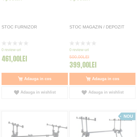
STOC FURNIZOR
STOC MAGAZIN / DEPOZIT
Rating:
Rating:
0%
0%
0
review-uri
0
review-uri
461,00LEI
500,00LEI
399,00LEI
Adauga in cos
Adauga in cos
Adauga in wishlist
Adauga in wishlist
NOU