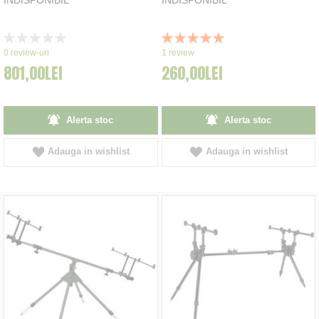
Rating:
Rating:
0%
100%
0
review-uri
1
review
801,00LEI
260,00LEI
Alerta stoc
Alerta stoc
Adauga in wishlist
Adauga in wishlist