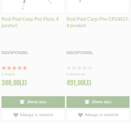
Rod Pod Carp Pro Flexi, 4
Rod Pod Carp Pro CP24017,
posturi
4 posturi
INDISPONIBIL
INDISPONIBIL
Rating:
Rating:
100%
0%
1
review
0
review-uri
300,00LEI
491,00LEI
Alerta stoc
Alerta stoc
Adauga in wishlist
Adauga in wishlist