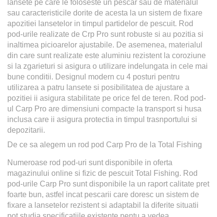
lansete pe care le foloseste un pescar sau de materialul
sau caracteristicile dorite de acesta la un sistem de fixare
apozitiei lansetelor in timpul partidelor de pescuit. Rod
pod-urile realizate de Crp Pro sunt robuste si au pozitia si
inaltimea picioarelor ajustabile. De asemenea, materialul
din care sunt realizate este aluminiu rezistent la coroziune
si la zgarieturi si asigura o utilizare indelungata in cele mai
bune conditii. Designul modern cu 4 posturi pentru
utilizarea a patru lansete si posibilitatea de ajustare a
pozitiei ii asigura stabilitate pe orice fel de teren. Rod pod-
ul Carp Pro are dimensiuni compacte la transport si husa
inclusa care ii asigura protectia in timpul trasnportului si
depozitarii.
De ce sa alegem un rod pod Carp Pro de la Total Fishing
Numeroase rod pod-uri sunt disponibile in oferta
magazinului online si fizic de pescuit Total Fishing. Rod
pod-urile Carp Pro sunt disponibile la un raport calitate pret
foarte bun, astfel incat pescarii care doresc un sistem de
fixare a lansetelor rezistent si adaptabil la diferite situatii
pot studia specificatiile existente pentu a vedea