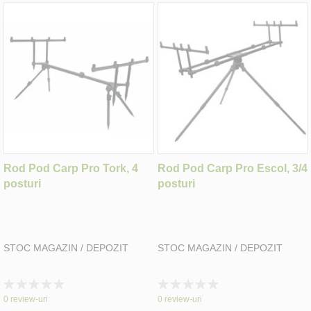
Rod Pod Carp Pro Tork, 4
Rod Pod Carp Pro Escol, 3/4
posturi
posturi
STOC MAGAZIN / DEPOZIT
STOC MAGAZIN / DEPOZIT
Rating:
Rating:
0%
0%
0
review-uri
0
review-uri