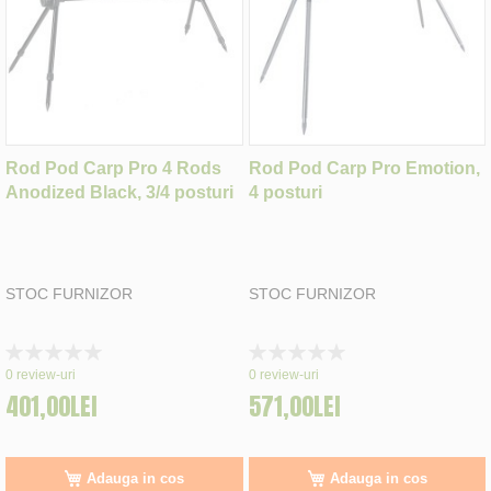
Rod Pod Carp Pro 4 Rods
Rod Pod Carp Pro Emotion,
Anodized Black, 3/4 posturi
4 posturi
STOC FURNIZOR
STOC FURNIZOR
Rating:
Rating:
0%
0%
0
review-uri
0
review-uri
401,00LEI
571,00LEI
Adauga in cos
Adauga in cos