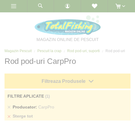
Skip
to
Content
MAGAZIN ONLINE DE PESCUIT
Magazin Pescuit
Pescuit la crap
Rod pod-uri, suporti
Rod pod-uri
Rod pod-uri CarpPro
Filtreaza Produsele
FILTRE APLICATE
Sterge
Producator
CarpPro
produs
Sterge tot