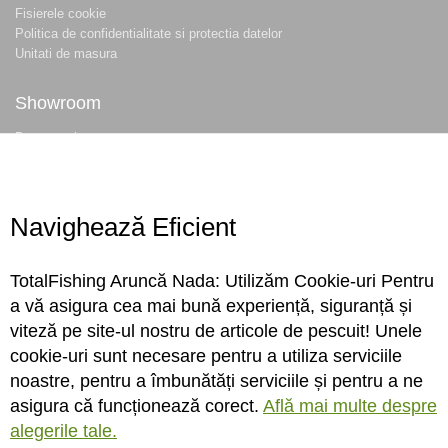
Fisierele cookie
Politica de confidentialitate si protectia datelor
Unitati de masura
Showroom
Despre noi
Locatie magazin
Program magazin
Contact
Navighează Eficient
Abonare
TotalFishing Aruncă Nada: Utilizăm Cookie-uri Pentru
Conecteaza-te
a vă asigura cea mai bună experiență, siguranță și
viteză pe site-ul nostru de articole de pescuit! Unele
Sa ne cunoastem mai bine. Vino alaturi de noi pe reteaua ta preferata. Te
cookie-uri sunt necesare pentru a utiliza serviciile
asteptam cu stiri, surprize, concursuri, premii ...
noastre, pentru a îmbunătăți serviciile și pentru a ne
asigura că funcționează corect.
Află mai multe despre
alegerile tale.