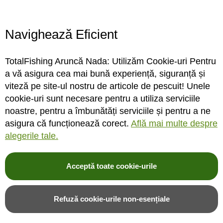
Program magazin
Contact
Navighează Eficient
Abonare
TotalFishing Aruncă Nada: Utilizăm Cookie-uri Pentru
Conecteaza-te
a vă asigura cea mai bună experiență, siguranță și
viteză pe site-ul nostru de articole de pescuit! Unele
Sa ne cunoastem mai bine. Vino alaturi de noi pe reteaua ta preferata. Te
cookie-uri sunt necesare pentru a utiliza serviciile
asteptam cu stiri, surprize, concursuri, premii ...
noastre, pentru a îmbunătăți serviciile și pentru a ne
asigura că funcționează corect.
Află mai multe despre
alegerile tale.
Acceptă toate cookie-urile
© 2004-2026 TotalFishing SRL. Toate drepturile rezervate. Cititi
termeni si
conditii
,
fisiere cookie
,
politica de confidentialitate si protectia datelor
si
Refuză cookie-urile non-esențiale
ANPC
.
* Pozele produselor sunt folosite cu acordul furnizorilor si sunt doar cu titlu de
prezentare, produsul poate sa nu arate identic cu poza.