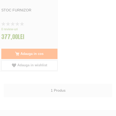
STOC FURNIZOR
Rating:
0%
0
review-uri
377,00LEI
Adauga in cos
Adauga in wishlist
1
Produs