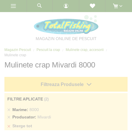
Skip
to
Content
MAGAZIN ONLINE DE PESCUIT
Magazin Pescuit
Pescuit la crap
Mulinete crap, accesorii
Mulinete crap
Mulinete crap Mivardi 8000
Filtreaza Produsele
FILTRE APLICATE
Sterge
Marime
8000
produs
Sterge
Producator
Mivardi
produs
Sterge tot