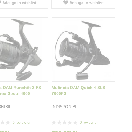
Adauga in wishlist
Adauga in wishlist
a DAM Runshift 3 FS
Mulineta DAM Quick 4 SLS
ree-Spool 4000
7000FS
ONIBIL
INDISPONIBIL
Rating:
0
review-uri
0
review-uri
0%