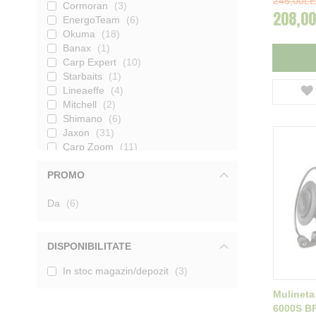
245,00LE
Cormoran
3
208,00
EnergoTeam
6
Okuma
18
Banax
1
Carp Expert
10
Starbaits
1
Lineaeffe
4
Mitchell
2
Shimano
6
Jaxon
31
Carp Zoom
11
Prologic
11
PROMO
K-Karp
2
Trabucco
3
produse
Da
CarpPro
6
8
Formax
9
Sonik
1
Fox
3
DISPONIBILITATE
Nevis
8
In stoc magazin/depozit
3
Penn
1
Mivardi
4
Mulineta
Tica
3
6000S B
Spro
8