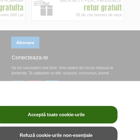
 IN ROMANIA
DACA NU ITI PLAC PRODUSELE
 gratuita
retur gratuit
minim 600 Lei
30 de zile termen de retur
Abonare
Conecteaza-te
Sa ne cunoastem mai bine. Vino alaturi de noi pe reteaua ta
preferata. Te asteptam cu stiri, surprize, concursuri, premii ...
Acceptă toate cookie-urile
Refuză cookie-urile non-esențiale