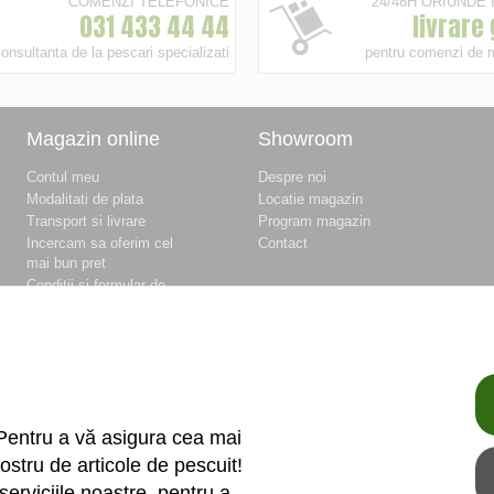
COMENZI TELEFONICE
24/48H ORIUNDE
031 433 44 44
livrare
onsultanta de la pescari specializati
pentru comenzi de 
Magazin online
Showroom
Contul meu
Despre noi
Modalitati de plata
Locatie magazin
Transport si livrare
Program magazin
Incercam sa oferim cel
Contact
mai bun pret
Conditii si formular de
retur
Conditii si formular de
garantie
Termeni si conditii
Fisierele cookie
Politica de
confidentialitate si
Pentru a vă asigura cea mai
protectia datelor
ostru de articole de pescuit!
Unitati de masura
serviciile noastre, pentru a