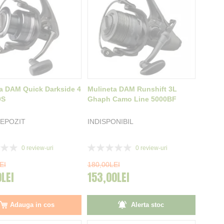
a DAM Quick Darkside 4
Mulineta DAM Runshift 3L
0S
Ghaph Camo Line 5000BF
EPOZIT
INDISPONIBIL
Rating:
0
review-uri
0
review-uri
0%
EI
180,00LEI
0LEI
153,00LEI
Adauga in cos
Alerta stoc