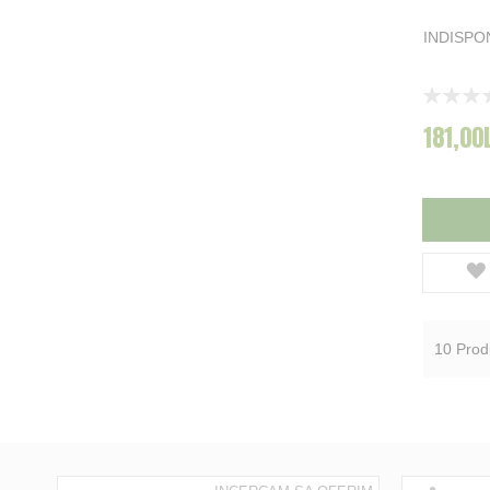
DAM
10
INDISPO
Afisati mai multe
Rating:
0%
181,00
10
Prod