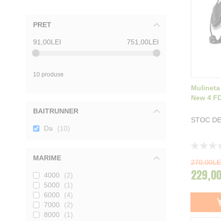
PRET
91,00LEI
751,00LEI
10 produse
Mulineta
New 4 F
BAITRUNNER
STOC DE
Da
10
Rating:
0%
MARIME
270,00LE
229,00
4000
2
5000
1
6000
4
7000
2
8000
1