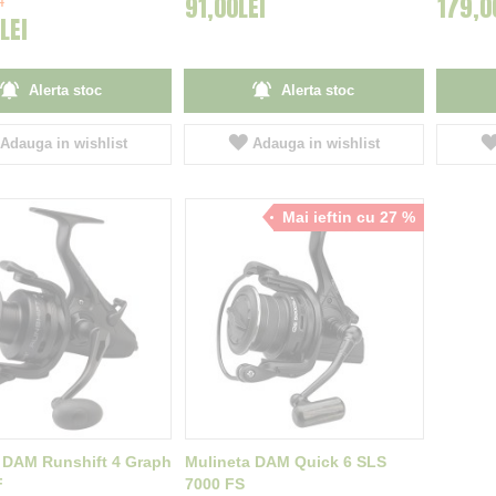
91,00LEI
179,0
I
LEI
Alerta stoc
Alerta stoc
Adauga in wishlist
Adauga in wishlist
Mai ieftin cu 27 %
 DAM Runshift 4 Graph
Mulineta DAM Quick 6 SLS
F
7000 FS