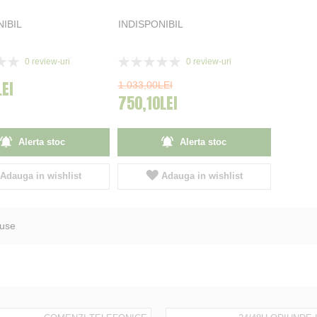
NIBIL
INDISPONIBIL
Rating:
0
review-uri
0
review-uri
0%
LEI
1.033,00LEI
750,10LEI
Alerta stoc
Alerta stoc
Adauga in wishlist
Adauga in wishlist
use