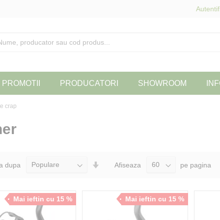
Autentif
PROMOTII
PRODUCATORI
SHOWROOM
INF
e crap
ner
Seteaza
a dupa
Afiseaza
pe pagina
Directia
Ascendenta
Mai ieftin cu 15 %
Mai ieftin cu 15 %