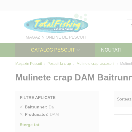
Skip
to
Content
MAGAZIN ONLINE DE PESCUIT
CATALOG PESCUIT
NOUTATI
Magazin Pescuit
Pescuit la crap
Mulinete crap, accesorii
Mulinet
Mulinete crap DAM Baitrun
FILTRE APLICATE
Sorteaz
Sterge
Baitrunner
Da
produs
Sterge
Producator
DAM
produs
Sterge tot