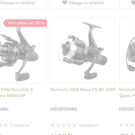
Adauga in wishlist
Adauga in wishlist
Mai ieftin cu 15 %
 DAM Runshift 6
Mulineta DAM Nova FS BF 4000
Mulinet
ew 6000S BF
Quick F
NIBIL
INDISPONIBIL
INDISP
Rating:
Rating:
0
review-uri
0
review-uri
0%
0%