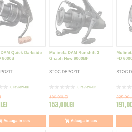
 DAM Quick Darkside
Mulineta DAM Runshift 3
Mulinet
D 8000S
Ghaph New 6000BF
FD 600
POZIT
STOC DEPOZIT
STOC D
Rating:
Rating:
0
review-uri
0
review-uri
0%
0%
I
180,00LEI
225,00L
LEI
153,00LEI
191,0
Adauga in cos
Adauga in cos