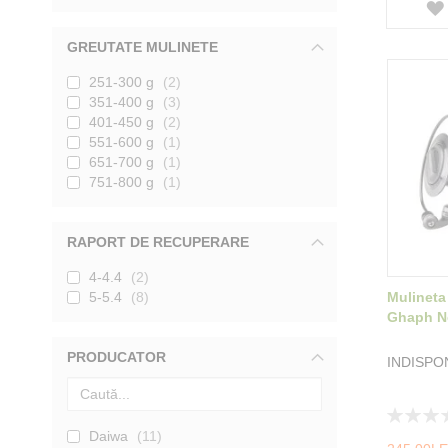
GREUTATE MULINETE
251-300 g
2
351-400 g
3
401-450 g
2
551-600 g
1
651-700 g
1
751-800 g
1
RAPORT DE RECUPERARE
4-4.4
2
5-5.4
8
Mulineta
Ghaph N
PRODUCATOR
INDISPO
Rating:
0%
Daiwa
11