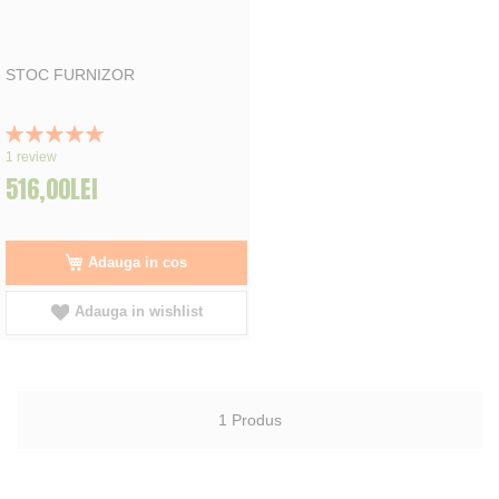
STOC FURNIZOR
Rating:
100%
1
review
516,00LEI
Adauga in cos
Adauga in wishlist
1
Produs