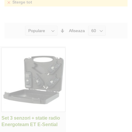
Sterge tot
Seteaza
Afiseaza
Directia
Ascendenta
Set 3 senzori + statie radio
Energoteam ET E-Sential