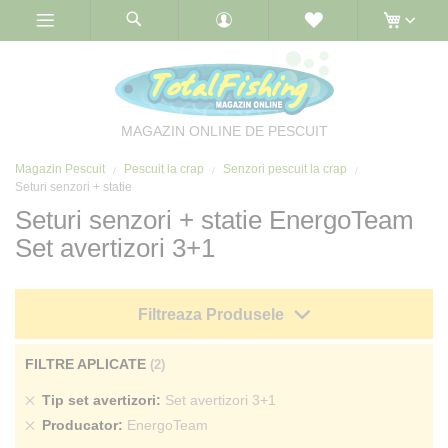
Skip
to
Content
MAGAZIN ONLINE DE PESCUIT
Magazin Pescuit
Pescuit la crap
Senzori pescuit la crap
Seturi senzori + statie
Seturi senzori + statie EnergoTeam
Set avertizori 3+1
Filtreaza Produsele
FILTRE APLICATE
Sterge
Tip set avertizori
Set avertizori 3+1
produs
Sterge
Producator
EnergoTeam
produs