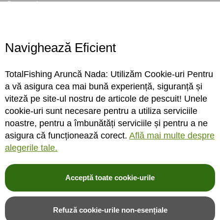
Despre noi
Locatie magazin
Program magazin
Contact
Navighează Eficient
Abonare
TotalFishing Aruncă Nada: Utilizăm Cookie-uri Pentru
Conecteaza-te
a vă asigura cea mai bună experiență, siguranță și
viteză pe site-ul nostru de articole de pescuit! Unele
Sa ne cunoastem mai bine. Vino alaturi de noi pe reteaua ta preferata. Te
cookie-uri sunt necesare pentru a utiliza serviciile
asteptam cu stiri, surprize, concursuri, premii ...
noastre, pentru a îmbunătăți serviciile și pentru a ne
asigura că funcționează corect.
Află mai multe despre
alegerile tale.
Acceptă toate cookie-urile
© 2004-2026 TotalFishing SRL. Toate drepturile rezervate. Cititi
termeni si
conditii
,
fisiere cookie
,
politica de confidentialitate si protectia datelor
si
Refuză cookie-urile non-esențiale
ANPC
.