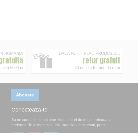
 IN ROMANIA
DACA NU ITI PLAC PRODUSELE
 gratuita
retur gratuit
minim 600 Lei
30 de zile termen de retur
Abonare
Conecteaza-te
Sa ne cunoastem mai bine. Vino alaturi de noi pe reteaua ta
preferata. Te asteptam cu stiri, surprize, concursuri, premii ...