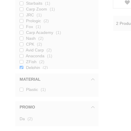
Starbaits
1
Carp Zoom
1
JRC
1
Prologic
2
2
Produ
Fox
1
Carp Academy
1
Nash
2
CPK
2
Avid Carp
2
Anaconda
1
ZFish
2
Delphin
2
Carp Friendly
1
MATERIAL
Carp Spot
1
Plastic
1
PROMO
produse
Da
2