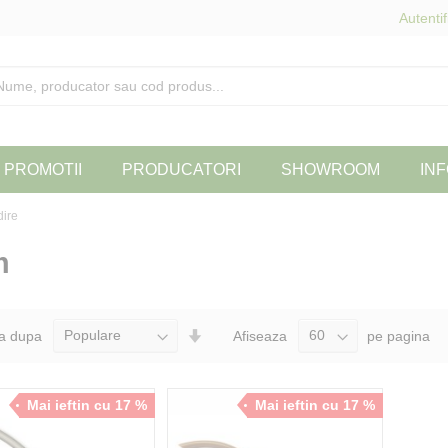
Autentif
PROMOTII
PRODUCATORI
SHOWROOM
INF
ire
m
Seteaza
a dupa
Afiseaza
pe pagina
Directia
Ascendenta
Mai ieftin cu 17 %
Mai ieftin cu 17 %