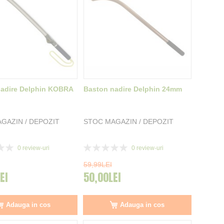
nadire Delphin KOBRA
Baston nadire Delphin 24mm
GAZIN / DEPOZIT
STOC MAGAZIN / DEPOZIT
Rating:
0
review-uri
0
review-uri
0%
59,99LEI
EI
50,00LEI
Adauga in cos
Adauga in cos