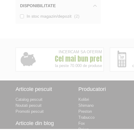
DISPONIBILITATE
In stoc magazin/depozit
2
INCERCAM SA OFERIM
Cel mai bun pret
la peste 70.000 de produse
c
Articole pescuit
Producatori
Catalog pescuit
Kolibri
Noutati pescuit
Shimano
Promotii pescuit
Preston
Trabucco
Articole din blog
Fox
Daiwa
Balti de pescuit langa