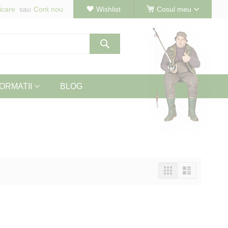
icare
Cont nou
Wishlist
Cosul meu
Cautare
ORMATII
BLOG
Vizualizeaza
Tabel
Lista
ca