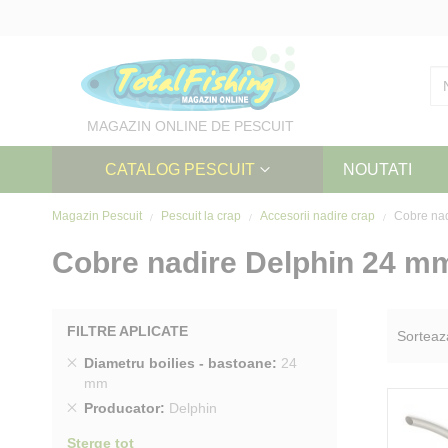
Skip
to
Content
MAGAZIN ONLINE DE PESCUIT
CATALOG PESCUIT
NOUTATI
Magazin Pescuit
Pescuit la crap
Accesorii nadire crap
Cobre nad
Cobre nadire Delphin 24 m
FILTRE APLICATE
Sorteaz
Sterge
Diametru boilies - bastoane
24
produs
mm
Sterge
Producator
Delphin
produs
Sterge tot