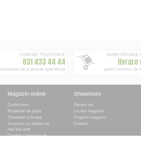
COMENZI TELEFONICE
24/48H ORIUNDE
031 433 44 44
livrare
onsultanta de la pescari specializati
pentru comenzi de 
Magazin online
Showroom
Contul meu
Despre noi
Modalitati de plata
Locatie magazin
Transport si livrare
Program magazin
Incercam sa oferim cel
Contact
mai bun pret
Conditii si formular de