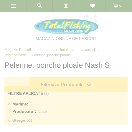
Skip
to
Content
MAGAZIN ONLINE DE PESCUIT
Magazin Pescuit
Imbracaminte, incaltaminte, accesorii
Imbracaminte
Pelerine, poncho ploaie
Pelerine, poncho ploaie Nash S
Filtreaza Produsele
FILTRE APLICATE
Sterge
Marime
S
produs
Sterge
Producator
Nash
produs
Sterge tot