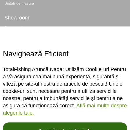
Unitati de masura
Showroom
Despre noi
Locatie magazin
Program magazin
Contact
Navighează Eficient
Abonare
TotalFishing Aruncă Nada: Utilizăm Cookie-uri Pentru
Conecteaza-te
a vă asigura cea mai bună experiență, siguranță și
viteză pe site-ul nostru de articole de pescuit! Unele
Sa ne cunoastem mai bine. Vino alaturi de noi pe reteaua ta preferata. Te
cookie-uri sunt necesare pentru a utiliza serviciile
asteptam cu stiri, surprize, concursuri, premii ...
noastre, pentru a îmbunătăți serviciile și pentru a ne
asigura că funcționează corect.
Află mai multe despre
alegerile tale.